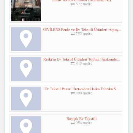
622 metre
SEVİLENS Perde ve Ev Tekstili Ürünleri-Arpaş...
752 metre
Reiki'm Ev Tekstil Ürünleri Toptan Perakende...
843 metre
Ev Tekstil Pazarı Üreticiden Halka Fabrika S...
890 metre
Başışık Ev Tekstili
954 metre