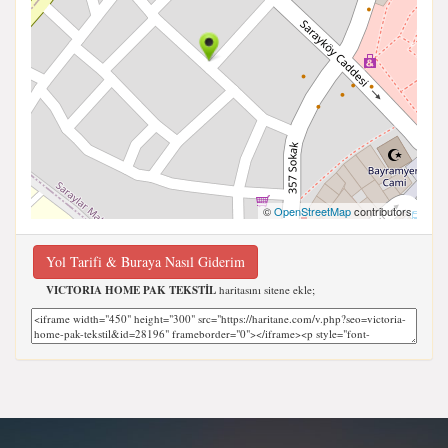
©
OpenStreetMap
contributors
Yol Tarifi & Buraya Nasıl Giderim
VICTORIA HOME PAK TEKSTİL
haritasını sitene ekle;