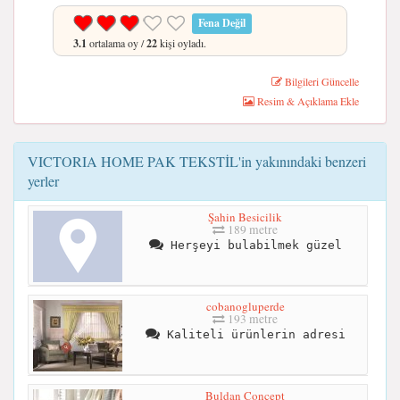
Fena Değil
3.1
ortalama oy /
22
kişi oyladı.
Bilgileri Güncelle
Resim & Açıklama Ekle
VICTORIA HOME PAK TEKSTİL'in yakınındaki benzeri
yerler
Şahin Besicilik
189 metre
Herşeyi bulabilmek güzel
cobanogluperde
193 metre
Kaliteli ürünlerin adresi
Buldan Concept