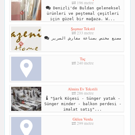
196 metre
Denizli'de Buldan geleneksel
ürünleri ve peştemal çeşitleri
için güzel bir mağaza. W...
Şaşmaz Tekstil
233 metre
مصنع مختص بصناعة مفارش السرير
Taç
240 metre
Almira Ev Tekstili
286 metre
"Şark Köşesi - Sünger yatak -
Sünger minder - balkon perdesi -
imalat satış"...
Gülen Verda
299 metre