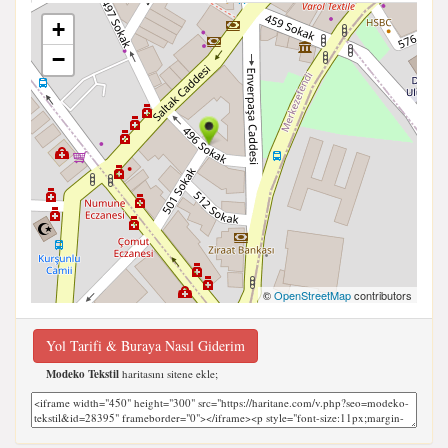
+
−
©
OpenStreetMap
contributors
Yol Tarifi & Buraya Nasıl Giderim
Modeko Tekstil
haritasını sitene ekle;