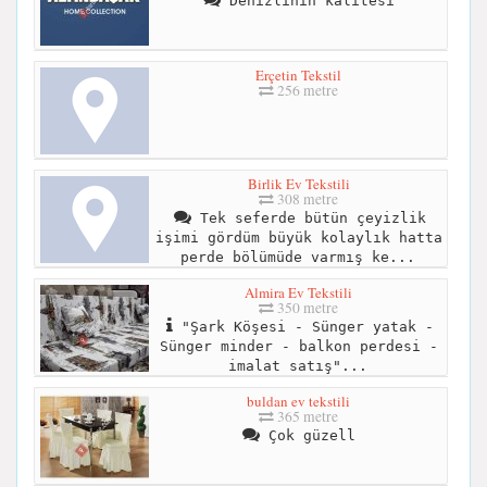
Denizlinin kalitesi
Erçetin Tekstil
256 metre
Birlik Ev Tekstili
308 metre
Tek seferde bütün çeyizlik
işimi gördüm büyük kolaylık hatta
perde bölümüde varmış ke...
Almira Ev Tekstili
350 metre
"Şark Köşesi - Sünger yatak -
Sünger minder - balkon perdesi -
imalat satış"...
buldan ev tekstili
365 metre
Çok güzell