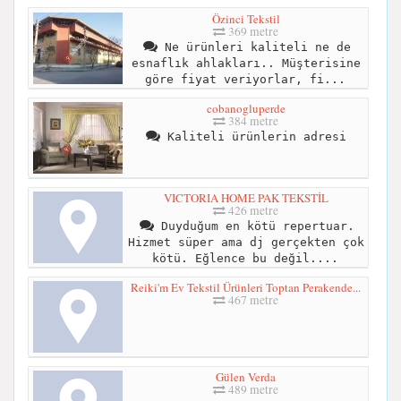
Özinci Tekstil
369 metre
Ne ürünleri kaliteli ne de
esnaflık ahlakları.. Müşterisine
göre fiyat veriyorlar, fi...
cobanogluperde
384 metre
Kaliteli ürünlerin adresi
VICTORIA HOME PAK TEKSTİL
426 metre
Duyduğum en kötü repertuar.
Hizmet süper ama dj gerçekten çok
kötü. Eğlence bu değil....
Reiki'm Ev Tekstil Ürünleri Toptan Perakende...
467 metre
Gülen Verda
489 metre