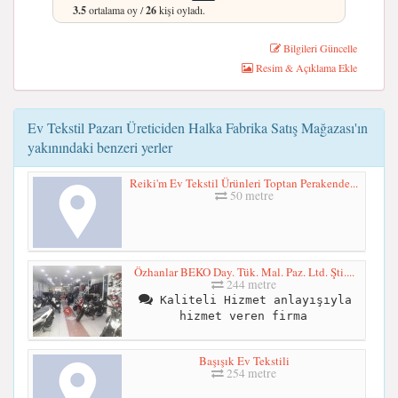
3.5
ortalama oy /
26
kişi oyladı.
Bilgileri Güncelle
Resim & Açıklama Ekle
Ev Tekstil Pazarı Üreticiden Halka Fabrika Satış Mağazası'ın
yakınındaki benzeri yerler
Reiki'm Ev Tekstil Ürünleri Toptan Perakende...
50 metre
Özhanlar BEKO Day. Tük. Mal. Paz. Ltd. Şti....
244 metre
Kaliteli Hizmet anlayışıyla
hizmet veren firma
Başışık Ev Tekstili
254 metre