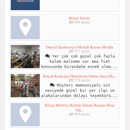
Bizim Tekstil
508 metre
Denizli Endüstriyel Mutfak Karsan Mutfak
537 metre
Yer çok çok güzel çok fazla
kalem malzeme var ama fiat
konusunda birazdaha esnek olma...
Selçuk Kardeşler Denizli'nin Online Satış Ma...
579 metre
Müşteri memnuniyeti üst
seviyede güzel bir yer ilgi ve
alakalarindan dolayı teşekkürü...
Kılınç Mobilya Koltuk Takımı Kanepe Köşe
Tak...
595 metre