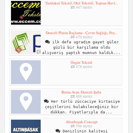
Yurdakul Tekstil, Otel Tekstili, Toptan Havl...
447 metre
Denizli Platin İlaçlama - Çevre Sağlığı, Pey...
470 metre
ilk defa ugradım gayet güler
güzlü bir karşılama oldu
alışveriş yaptık mumnun kaldık...
Özgür Tekstil
478 metre
Birim Avm. Denizli Şube
488 metre
Her türlü züccaciye kırtasiye
çeşitlerini bulabileceğiniz bir
dükkan. Fiyatlarıyla da...
Altınbaşak Concept
506 metre
Denizlinin kalitesi