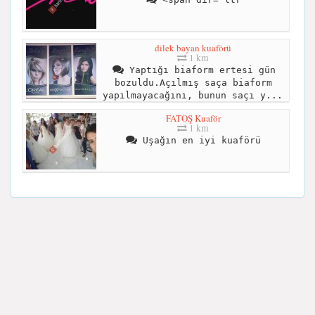
dilek bayan kuaförü
1 km
Yaptığı biaform ertesi gün
bozuldu.Açılmış saça biaform
yapılmayacağını, bunun saçı y...
FATOŞ Kuaför
1 km
Uşağın en iyi kuaförü