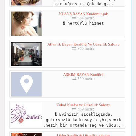
için uğraştı. Çok da g...
NÜANS BAYAN Kuaförü uşak
364 metre
hertürlü hizmet
Atlantik Bayan Kuaförü Ve Güzellik Salonu
365 metre
AŞKIM BAYAN Kuaförü
539 metre
Zuhal Kuafor ve Güzellik Salonu
569 metre
Evinizin sıcaklığında,
güleryüzlü kadrosuyla ,hijyenik
,nezih bir ortamda saç ve vücu...
Güler Kuaför & Güzellik Salonu