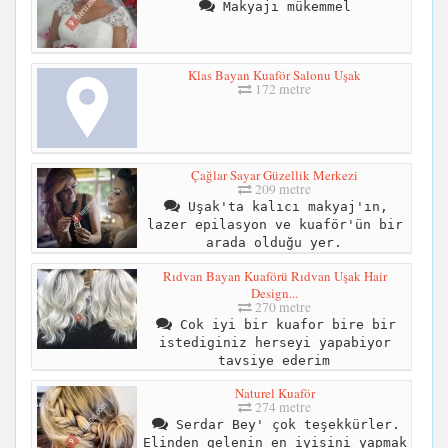
Makyajı mükemmel
Klas Bayan Kuaför Salonu Uşak
172 metre
Çağlar Sayar Güzellik Merkezi
209 metre
Uşak'ta kalıcı makyaj'ın,
lazer epilasyon ve kuaför'ün bir
arada olduğu yer.
Rıdvan Bayan Kuaförü Rıdvan Uşak Hair
Design...
270 metre
Cok iyi bir kuafor bire bir
istediginiz herseyi yapabiyor
tavsiye ederim
Naturel Kuaför
274 metre
Serdar Bey' çok teşekkürler.
Elinden gelenin en iyisini yapmak