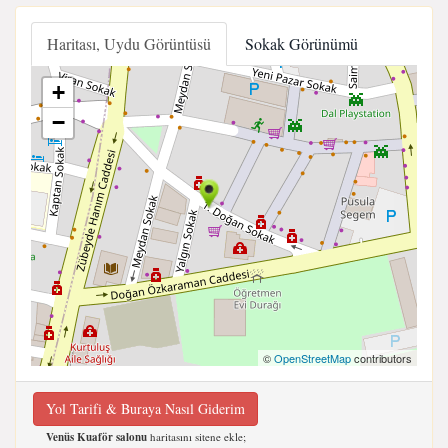
Haritası, Uydu Görüntüsü
Sokak Görünümü
+
−
©
OpenStreetMap
contributors
Yol Tarifi & Buraya Nasıl Giderim
Venüs Kuaför salonu
haritasını sitene ekle;