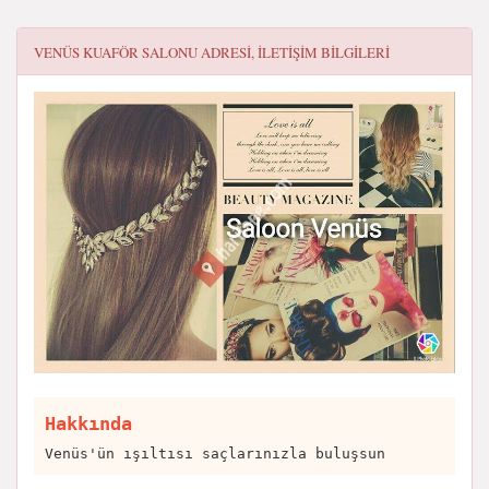
VENÜS KUAFÖR SALONU
ADRESI, ILETIŞIM BILGILERI
Hakkında
Venüs'ün ışıltısı saçlarınızla buluşsun