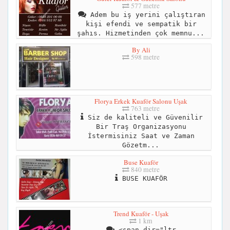
577 metre
Adem bu iş yerini çalıştıran
kişi efendi ve sempatik bir
şahıs. Hizmetinden çok memnu...
By Ali
598 metre
Florya Erkek Kuaför Salonu Uşak
763 metre
Siz de kaliteli ve Güvenilir
Bir Traş Organizasyonu
İstermisiniz Saat ve Zaman
Gözetm...
Buse Kuaför
840 metre
BUSE KUAFÖR
Trend Kuaför - Uşak
1 km
<span dir="ltr