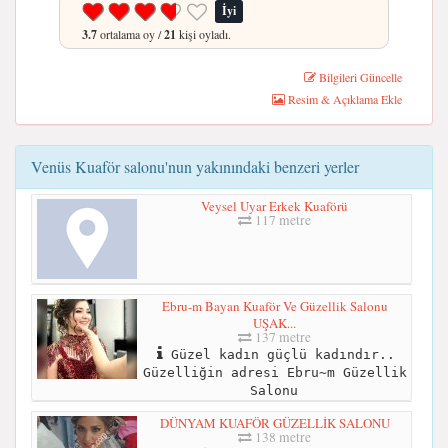
İyi
3.7
ortalama oy /
21
kişi oyladı.
Bilgileri Güncelle
Resim & Açıklama Ekle
Venüs Kuaför salonu'nun yakınındaki benzeri yerler
Veysel Uyar Erkek Kuaförü
117 metre
Ebru-m Bayan Kuaför Ve Güzellik Salonu
UŞAK...
137 metre
Güzel kadın güçlü kadındır..
Güzelliğin adresi Ebru~m Güzellik
Salonu
DÜNYAM KUAFÖR GÜZELLİK SALONU
138 metre