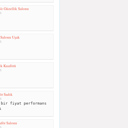
Ve Güzellik Salonu
m
 Salonu Uşak
m
ek Kuaförü
m
ör Sadık
m
bir fiyat performans
ı
för Salonu
m