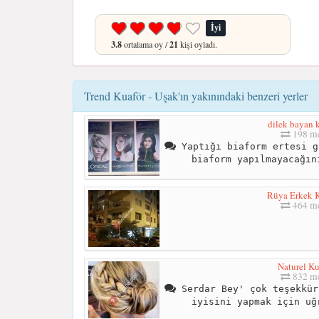
İyi
3.8
ortalama oy /
21
kişi oyladı.
Trend Kuaför - Uşak'ın yakınındaki benzeri yerler
dilek bayan 
198 me
Yaptığı biaform ertesi g
biaform yapılmayacağın
Rüya Erkek 
464 me
Naturel Ku
832 me
Serdar Bey' çok teşekkür
iyisini yapmak için uğ