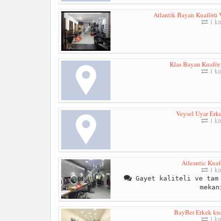
Atlantik Bayan Kuaförü 
1 k
Klas Bayan Kuaför
1 k
Veysel Uyar Erk
1 k
Atleantic Kuaf
1 k
Gayet kaliteli ve tam 
mekan
BayBer Erkek kua
1 k