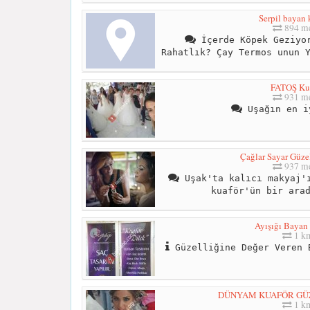
Serpil bayan 
894 me
İçerde Köpek Geziyor
Rahatlık? Çay Termos unun 
FATOŞ Ku
931 me
Uşağın en i
Çağlar Sayar Güze
937 me
Uşak'ta kalıcı makyaj'ı
kuaför'ün bir ara
Ayışığı Bayan
1 k
Güzelliğine Değer Veren 
DÜNYAM KUAFÖR GÜ
1 k