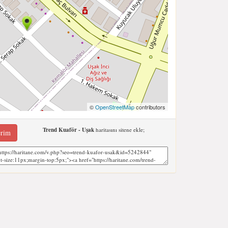
©
OpenStreetMap
contributors
Trend Kuaför - Uşak
haritasını sitene ekle;
erim