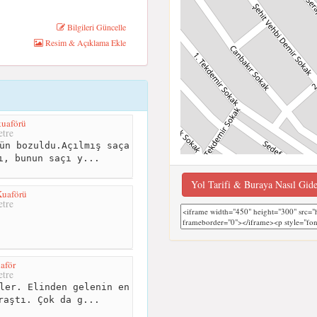
Bilgileri Güncelle
Resim & Açıklama Ekle
kuaförü
tre
ün bozuldu.Açılmış saça
ı, bunun saçı y...
Yol Tarifi & Buraya Nasıl Gid
Kuaförü
tre
aför
tre
ler. Elinden gelenin en
raştı. Çok da g...