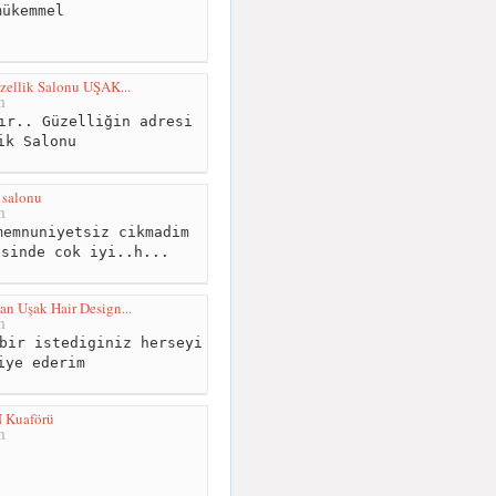
ükemmel
ellik Salonu UŞAK...
m
ır.. Güzelliğin adresi
ik Salonu
 salonu
m
emnuniyetsiz cikmadim
isinde cok iyi..h...
n Uşak Hair Design...
m
bir istediginiz herseyi
iye ederim
Kuaförü
m