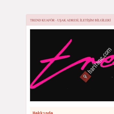
TREND KUAFÖR - UŞAK
ADRESI, ILETIŞIM BILGILERI
Hakkında