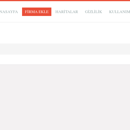
NASAYFA
FİRMA EKLE
HARİTALAR
GIZLILIK
KULLANI