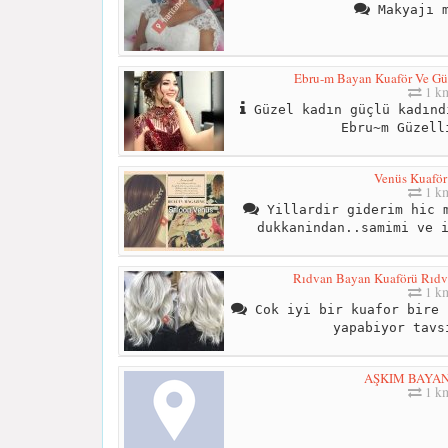
Makyajı m
Ebru-m Bayan Kuaför Ve Güz
1 k
Güzel kadın güçlü kadınd
Ebru~m Güzell
Venüs Kuaför
1 k
Yillardir giderim hic m
dukkanindan..samimi ve 
Rıdvan Bayan Kuaförü Rıdva
1 k
Cok iyi bir kuafor bire 
yapabiyor tavs
AŞKIM BAYAN 
1 k