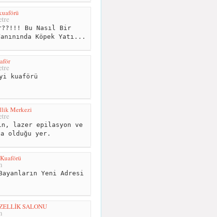
kuaförü
tre
??!!! Bu Nasıl Bir
Yanınında Köpek Yatı...
aför
tre
yi kuaförü
llik Merkezi
tre
n, lazer epilasyon ve
da olduğu yer.
 Kuaförü
m
Bayanların Yeni Adresi
ZELLİK SALONU
m