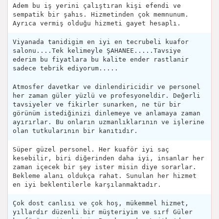
Adem bu iş yerini çalıştıran kişi efendi ve
sempatik bir şahıs. Hizmetinden çok memnunum.
Ayrıca vermiş olduğu hizmeti gayet hesaplı.
Viyanada tanidigim en iyi en tecrubeli kuafor
salonu....Tek kelimeyle ŞAHANEE.....Tavsiye
ederim bu fiyatlara bu kalite ender rastlanir
sadece tebrik ediyorum.....
Atmosfer davetkar ve dinlendiricidir ve personel
her zaman güler yüzlü ve profesyoneldir. Değerli
tavsiyeler ve fikirler sunarken, ne tür bir
görünüm istediğinizi dinlemeye ve anlamaya zaman
ayırırlar. Bu onların uzmanlıklarının ve işlerine
olan tutkularının bir kanıtıdır.
Süper güzel personel. Her kuaför iyi saç
kesebilir, biri diğerinden daha iyi, insanlar her
zaman içecek bir şey ister misin diye sorarlar.
Bekleme alanı oldukça rahat. Sunulan her hizmet
en iyi beklentilerle karşılanmaktadır.
Çok dost canlısı ve çok hoş, mükemmel hizmet,
yıllardır düzenli bir müşteriyim ve sırf Güler