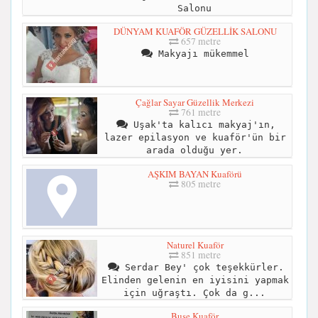
Salonu
DÜNYAM KUAFÖR GÜZELLİK SALONU
657 metre
Makyajı mükemmel
Çağlar Sayar Güzellik Merkezi
761 metre
Uşak'ta kalıcı makyaj'ın,
lazer epilasyon ve kuaför'ün bir
arada olduğu yer.
AŞKIM BAYAN Kuaförü
805 metre
Naturel Kuaför
851 metre
Serdar Bey' çok teşekkürler.
Elinden gelenin en iyisini yapmak
için uğraştı. Çok da g...
Buse Kuaför