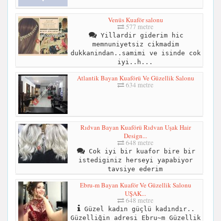
Venüs Kuaför salonu
577 metre
Yillardir giderim hic
memnuniyetsiz cikmadim
dukkanindan..samimi ve isinde cok
iyi..h...
Atlantik Bayan Kuaförü Ve Güzellik Salonu
634 metre
Rıdvan Bayan Kuaförü Rıdvan Uşak Hair
Design...
648 metre
Cok iyi bir kuafor bire bir
istediginiz herseyi yapabiyor
tavsiye ederim
Ebru-m Bayan Kuaför Ve Güzellik Salonu
UŞAK...
648 metre
Güzel kadın güçlü kadındır..
Güzelliğin adresi Ebru~m Güzellik