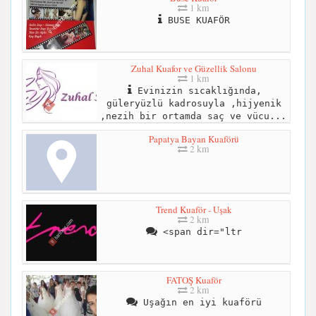
1 km
BUSE KUAFÖR
Zuhal Kuafor ve Güzellik Salonu
1 km
Evinizin sıcaklığında,
güleryüzlü kadrosuyla ,hijyenik
,nezih bir ortamda saç ve vücu...
Papatya Bayan Kuaförü
2 km
Trend Kuaför - Uşak
2 km
<span dir="ltr
FATOŞ Kuaför
2 km
Uşağın en iyi kuaförü