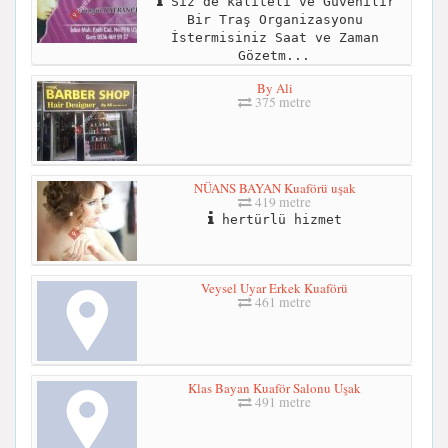
Siz de kaliteli ve Güvenilir
Bir Traş Organizasyonu
İstermisiniz Saat ve Zaman
Gözetm...
By Ali
375 metre
NÜANS BAYAN Kuaförü uşak
419 metre
hertürlü hizmet
Veysel Uyar Erkek Kuaförü
461 metre
Klas Bayan Kuaför Salonu Uşak
491 metre