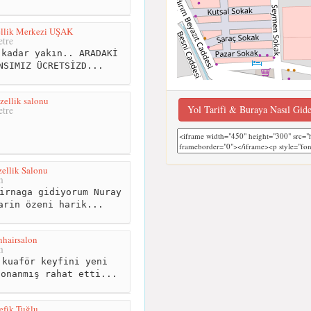
ellik Merkezi UŞAK
tre
kadar yakın.. ARADAKİ
NSIMIZ ÜCRETSİZD...
llik salonu
Yol Tarifi & Buraya Nasıl Gid
tre
llik Salonu
m
irnaga gidiyorum Nuray
arin özeni harik...
hairsalon
m
kuaför keyfini yeni
donanmış rahat etti...
efik Tuğlu