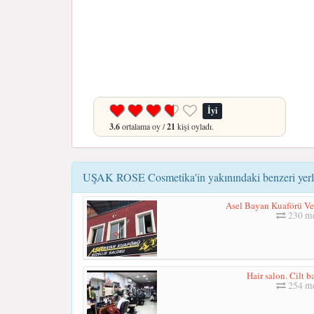
İyi
3.6
ortalama oy /
21
kişi oyladı.
UŞAK ROSE Cosmetika'in yakınındaki benzeri yerl
Asel Bayan Kuaförü Ve
230 me
Hair salon. Cilt 
254 me