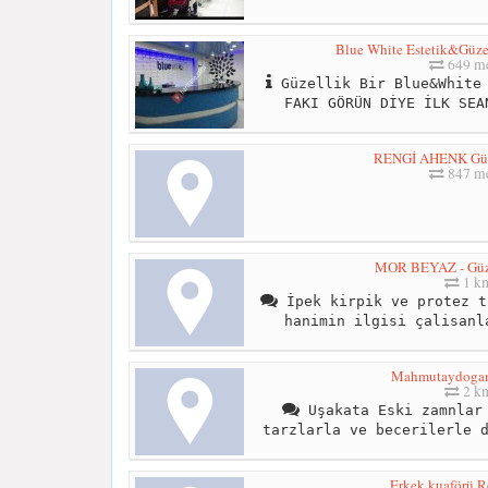
Blue White Estetik&Güz
649 me
Güzellik Bir Blue&White 
FAKI GÖRÜN DİYE İLK SEA
RENGİ AHENK Güze
847 me
MOR BEYAZ - Güze
1 k
İpek kirpik ve protez t
hanimin ilgisi çalisanl
Mahmutaydogan
2 k
Uşakata Eski zamnlar 
tarzlarla ve becerilerle 
Erkek kuaförü R