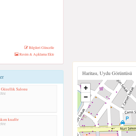
Bilgileri Güncelle
Resim & Açıklama Ekle
Haritası, Uydu Görüntüsü
er
+
 Güzellik Salonu
tre
−
bakım kuaför
tre