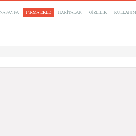
NASAYFA
FİRMA EKLE
HARİTALAR
GIZLILIK
KULLANI
m