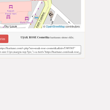
©
OpenStreetMap
contributors
UŞAK ROSE Cosmetika
haritasını sitene ekle;
erim