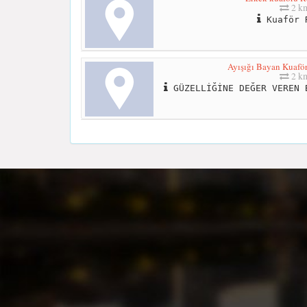
2 k
Kuaför 
Ayışığı Bayan Kuaför
2 k
GÜZELLİĞİNE DEĞER VEREN 