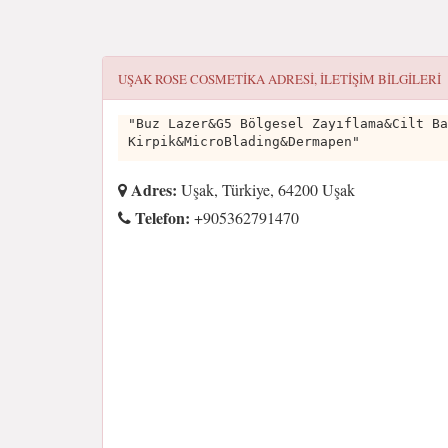
UŞAK ROSE COSMETIKA
ADRESI, ILETIŞIM BILGILERI
"Buz Lazer&G5 Bölgesel Zayıflama&Cilt Ba
Kirpik&MicroBlading&Dermapen"
Adres:
Uşak, Türkiye, 64200 Uşak
Telefon:
+905362791470