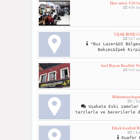
Hair salon. Cilt 
606 me
UŞAK ROSE Co
847 me
"Buz Lazer&G5 Bölges
Bakımı&İpek Kirp
Asel Bayan Kuaförü Ve
944 me
Mahmutaydogan
1 k
Uşakata Eski zamnlar 
tarzlarla ve becerilerle 
Erkek kuaförü R
1 k
Kuaför 