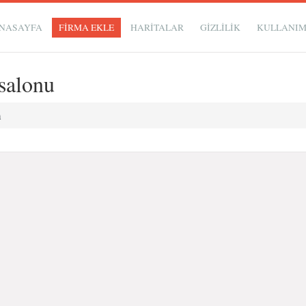
NASAYFA
FİRMA EKLE
HARİTALAR
GIZLILIK
KULLANI
salonu
m