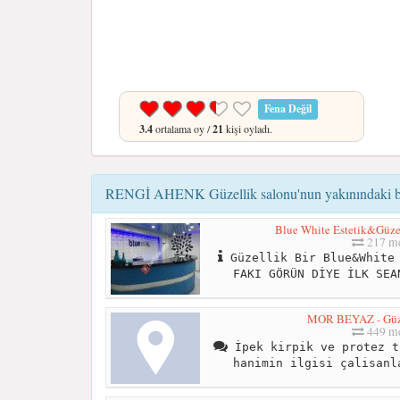
Fena Değil
3.4
ortalama oy /
21
kişi oyladı.
RENGİ AHENK Güzellik salonu'nun yakınındaki be
Blue White Estetik&Güz
217 me
Güzellik Bir Blue&White 
FAKI GÖRÜN DİYE İLK SEA
MOR BEYAZ - Güze
449 me
İpek kirpik ve protez t
hanimin ilgisi çalisanl