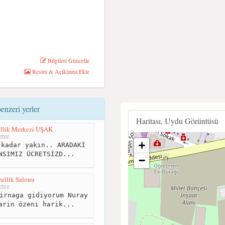
Bilgileri Güncelle
Resim & Açıklama Ekle
nzeri yerler
Haritası, Uydu Görüntüsü
ellik Merkezi UŞAK
tre
+
kadar yakın.. ARADAKİ
NSIMIZ ÜCRETSİZD...
−
llik Salonu
tre
irnaga gidiyorum Nuray
arin özeni harik...