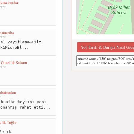
bakım kuaför
tre
smetika
tre
el Zayıflama&Cilt
Yol Tarifi & Buraya Nasıl Gid
ik&MicroBl...
 Güzellik Salonu
tre
hairsalon
m
kuaför keyfini yeni
donanmış rahat etti...
efik Tuğlu
m
Refik