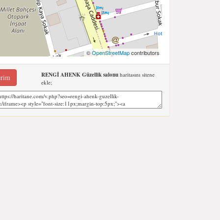
©
OpenStreetMap
contributors
RENGİ AHENK Güzellik salonu
haritasını sitene
erim
ekle;