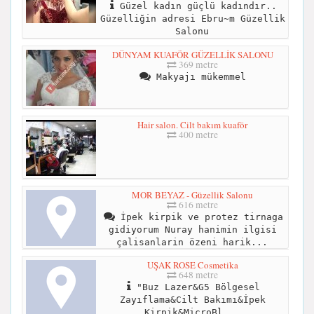
Güzel kadın güçlü kadındır..
Güzelliğin adresi Ebru~m Güzellik
Salonu
DÜNYAM KUAFÖR GÜZELLİK SALONU
369 metre
Makyajı mükemmel
Hair salon. Cilt bakım kuaför
400 metre
MOR BEYAZ - Güzellik Salonu
616 metre
İpek kirpik ve protez tirnaga
gidiyorum Nuray hanimin ilgisi
çalisanlarin özeni harik...
UŞAK ROSE Cosmetika
648 metre
"Buz Lazer&G5 Bölgesel
Zayıflama&Cilt Bakımı&İpek
Kirpik&MicroBl...