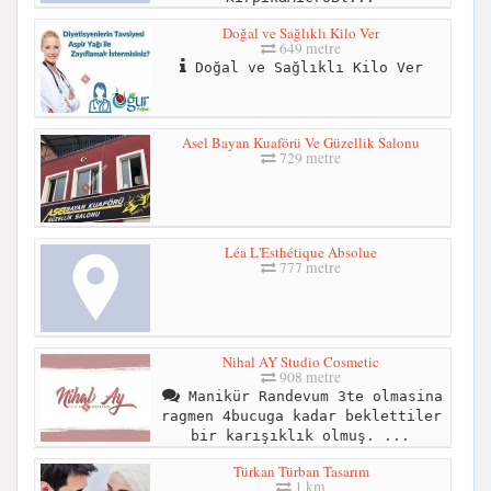
Doğal ve Sağlıklı Kilo Ver
649 metre
Doğal ve Sağlıklı Kilo Ver
Asel Bayan Kuaförü Ve Güzellik Salonu
729 metre
Léa L'Esthétique Absolue
777 metre
Nihal AY Studio Cosmetic
908 metre
Manikür Randevum 3te olmasina
ragmen 4bucuga kadar beklettiler
bir karışıklık olmuş. ...
Türkan Türban Tasarım
1 km