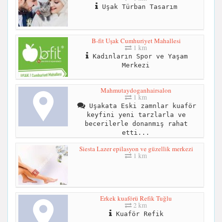
Uşak Türban Tasarım
B-fit Uşak Cumhuriyet Mahallesi
1 km
Kadınların Spor ve Yaşam
Merkezi
Mahmutaydoganhairsalon
1 km
Uşakata Eski zamnlar kuaför
keyfini yeni tarzlarla ve
becerilerle donanmış rahat
etti...
Siesta Lazer epilasyon ve güzellik merkezi
1 km
Erkek kuaförü Refik Tuğlu
2 km
Kuaför Refik