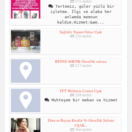
171 metre
Tertemiz, güler yüzlü bir
işletme. İlgi ve alaka her
anlamda memnun
kaldım.Hizmet:&am...
Sağlıklı Yaşam Odası Uşak
216 metre
RENGİ AHENK Güzellik salonu
217 metre
FFT Wellness Center Uşak
258 metre
Muhteşem bir mekan ve hizmet
Ebru-m Bayan Kuaför Ve Güzellik Salonu
UŞAK...
366 metre