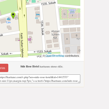
©
OpenStreetMap
contributors
Side Rose Hotel
haritasını sitene ekle;
erim