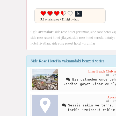
İyi
3.5
ortalama oy /
21
kişi oyladı.
ilgili aramalar:
side rose hotel yorumlar, side rose hotel kaç
side rose resort hotel şikayet, side rose hotel nerede, antalya
hotel fiyatları, side rose resort hotel yorumlar
Side Rose Hotel'in yakınındaki benzeri yerler
Lime Beach Club an
1 k
Biz gitmeden önce beh
kendisi gayet kibar ve il
Agora
1 k
Sessiz sakin ve tenha. 
farklı izmirdeki tıklım