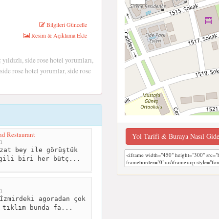
Bilgileri Güncelle
Resim & Açıklama Ekle
 yıldızlı, side rose hotel yorumları,
 side rose hotel yorumlar, side rose
d Restaurant
Yol Tarifi & Buraya Nasıl Gid
m
zat bey ile görüştük
gili biri her bütç...
m
İzmirdeki agoradan çok
 tıklım bunda fa...