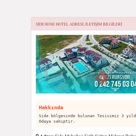
SIDE ROSE HOTEL
ADRESI, ILETIŞIM BILGILERI
Hakkında
Side bölgesinde bulunan Tesisimiz 3 yıld
Odaya sahiptir.
Adres:
Side Mahallesi Fatih Sultan Mehmet Bulva