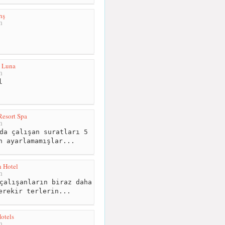
ış
m
a Luna
m
l
Resort Spa
m
da çalışan suratları 5
n ayarlamamışlar...
 Hotel
m
çalışanların biraz daha
erekir terlerin...
otels
m