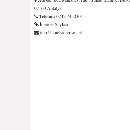
07160 Antalya
Telefon:
0242 7450304
İnternet Sayfası
ten.esoredisletoh@ofni