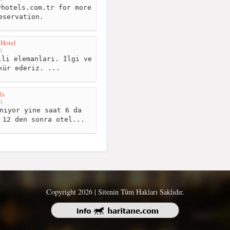
hotels.com.tr for more
eservation.
 Hotel
m
li elemanları. İlgi ve
kür ederiz. ‍...
ls
m
nıyor yine saat 6 da
 12 den sonra otel...
Copyright 2026 | Sitenin Tüm Hakları Saklıdır.