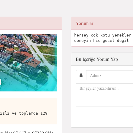
Yorumlar
hersey cok kotu yemekler
demeyin hic guzel degil
Bu İçeriğe Yorum Yap
ızlı ve toplamda 129
rı No: 67 / 67 A 07330 Side,