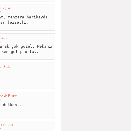
lıkçısı
m
m, manzara harikaydı.
lar lezzetli.
urant
m
arak çok güzel. Mekanın
rken gelip orta...
el Side
m
ee & Bistro
m
 dukkan...
 Otel SİDE
m