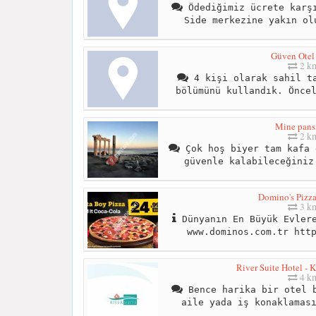
Ödediğimiz ücrete karşı
Side merkezine yakın ol
Güven Otel
2 k
4 kişi olarak sahil ta
bölümünü kullandık. Önce
Mine pans
2 k
Çok hoş biyer tam kafa 
güvenle kalabileceğiniz
Domino's Pizza
3 k
Dünyanın En Büyük Evlere
www.dominos.com.tr htt
River Suite Hotel - 
4 k
Bence harika bir otel b
aile yada iş konaklamas