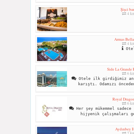
Şişci bar
4 k
Armas Bell
4 k
Ote
Side La Grande 
6 k
Otele ilk girdiğimiz an
karıştı. Odamızı öncede
Royal Dragon
6 k
Her şey mükemmel sadece 
hijyenik çalışmaları g
Aydınbey H
7 k