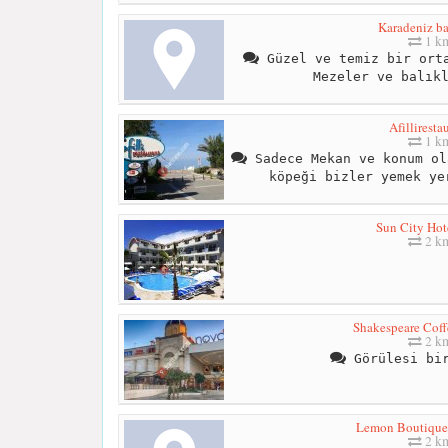
Karadeniz ba
1 k
Güzel ve temiz bir orta
Mezeler ve balık
Afilliresta
1 k
Sadece Mekan ve konum ol
köpeği bizler yemek ye
Sun City Hot
2 k
Shakespeare Coff
2 k
Görülesi bir
Lemon Boutique
2 k