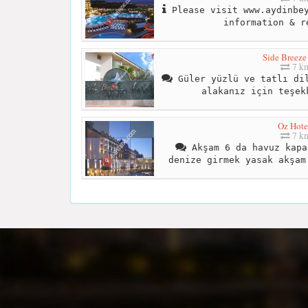
Please visit www.aydinbey
information & r
Side Breeze
7 k
Güler yüzlü ve tatlı dil
alakanız için teşek
Oz Hote
7 k
Akşam 6 da havuz kapa
denize girmek yasak akşam