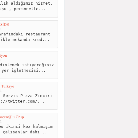
lık aldığımız hizmet,
uşu , personelle...
 SİDE
m
rafındaki restaurant
likle mekanda kred...
iyon
m
dinlemek istiyeceğiniz
 yer işletmecisi...
 Türkiye
m
 Servis Pizza Zinciri
p://twitter.com/...
Koçeroğlu Grup
m
u ikinci kez kalmışım
ı çalışanlar dahi...