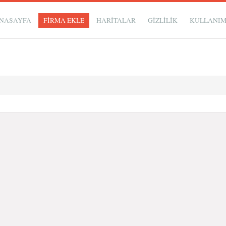
NASAYFA
FİRMA EKLE
HARİTALAR
GIZLILIK
KULLANI