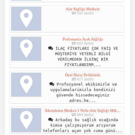
Aile Sağlığı Merkezi
543 metre
Podomania Ayak Sağlığı
603 metre
İLAÇ FİYATLARI ÇOK FAİŞ VE
MÜŞTERİYE YETERLİ BİLGİ
VERİLMEDEN İLGİNÇ BİR
FİYATLANDIRM...
Özel Daisy Poliklinik
611 metre
Profosyonel ekibimizle ve
uygulamalarimizla kendinizi
güvende hissedeceginiz
adres.he...
İskenderun Merkez 1 Nolu Aile Sağlığı Mrk....
669 metre
Arkadaş bu sağlık ocağında
kimse çalışmıyorum arıyorum
telefonları açan yok cuma günü...