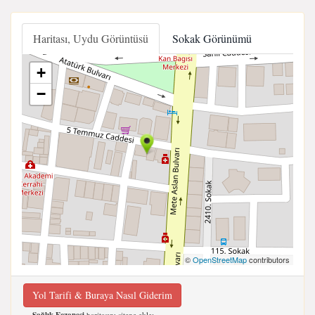
Haritası, Uydu Görüntüsü
Sokak Görünümü
+
−
©
OpenStreetMap
contributors
Yol Tarifi & Buraya Nasıl Giderim
haritasını sitene ekle;