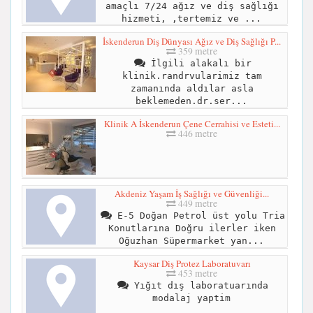
amaçlı 7/24 ağız ve diş sağlığı
hizmeti, ,tertemiz ve ...
İskenderun Diş Dünyası Ağız ve Diş Sağlığı P...
359 metre
İlgili alakalı bir
klinik.randrvularimiz tam
zamanında aldılar asla
beklemeden.dr.ser...
Klinik A İskenderun Çene Cerrahisi ve Esteti...
446 metre
Akdeniz Yaşam İş Sağlığı ve Güvenliği...
449 metre
E-5 Doğan Petrol üst yolu Tria
Konutlarına Doğru ilerler iken
Oğuzhan Süpermarket yan...
Kaysar Diş Protez Laboratuvarı
453 metre
Yığıt dış laboratuarında
modalaj yaptim