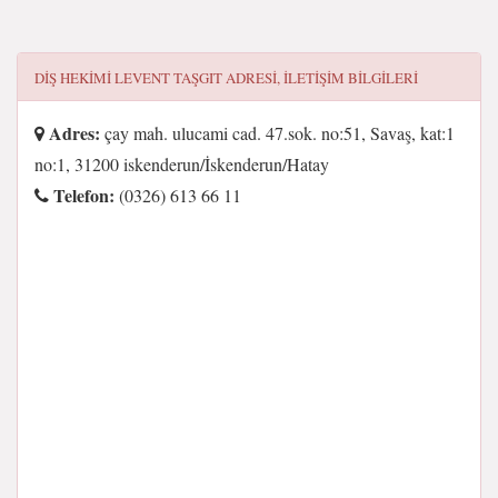
DIŞ HEKIMI LEVENT TAŞGIT
ADRESI, ILETIŞIM BILGILERI
Adres:
çay mah. ulucami cad. 47.sok. no:51, Savaş, kat:1
no:1, 31200 iskenderun/İskenderun/Hatay
Telefon:
(0326) 613 66 11