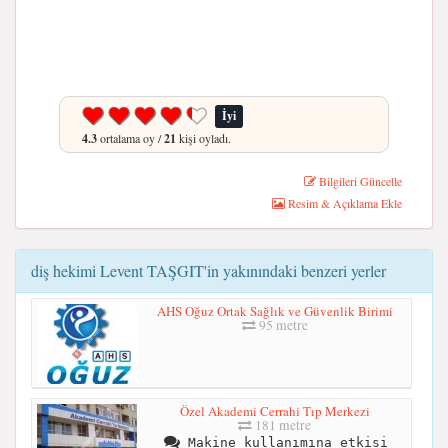
İyi
4.3
ortalama oy /
21
kişi oyladı.
Bilgileri Güncelle
Resim & Açıklama Ekle
diş hekimi Levent TAŞGIT'in yakınındaki benzeri yerler
AHS Oğuz Ortak Sağlık ve Güvenlik Birimi
95 metre
Özel Akademi Cerrahi Tıp Merkezi
181 metre
Makine kullanımına etkisi