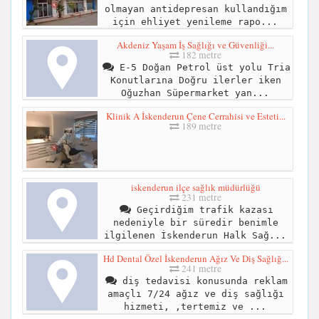
olmayan antidepresan kullandığım
için ehliyet yenileme rapo...
Akdeniz Yaşam İş Sağlığı ve Güvenliği...
182 metre
E-5 Doğan Petrol üst yolu Tria
Konutlarına Doğru ilerler iken
Oğuzhan Süpermarket yan...
Klinik A İskenderun Çene Cerrahisi ve Esteti...
189 metre
iskenderun ilçe sağlık müdürlüğü
231 metre
Geçirdiğim trafik kazası
nedeniyle bir süredir benimle
ilgilenen İskenderun Halk Sağ...
Hd Dental Özel İskenderun Ağız Ve Diş Sağlığ...
241 metre
diş tedavisi konusunda reklam
amaçlı 7/24 ağız ve diş sağlığı
hizmeti, ,tertemiz ve ...