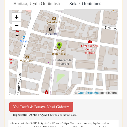
Haritası, Uydu Görüntüsü
Sokak Görünümü
+
−
©
OpenStreetMap
contributors
Yol Tarifi & Buraya Nasıl Giderim
diş hekimi Levent TAŞGIT
haritasını sitene ekle;