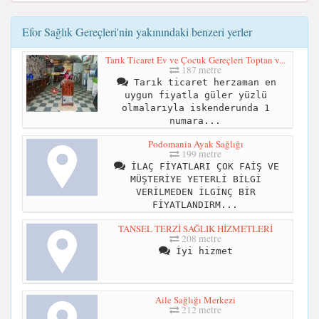
Efor Sağlık Gereçleri'nin yakınındaki benzeri yerler
Tarık Ticaret Ev ve Çocuk Gereçleri Toptan v...
187 metre
Tarık ticaret herzaman en
uygun fiyatla güler yüzlü
olmalarıyla iskenderunda 1
numara...
Podomania Ayak Sağlığı
199 metre
İLAÇ FİYATLARI ÇOK FAİŞ VE
MÜŞTERİYE YETERLİ BİLGİ
VERİLMEDEN İLGİNÇ BİR
FİYATLANDIRM...
TANSEL TERZİ SAĞLIK HİZMETLERİ
208 metre
İyi hizmet
Aile Sağlığı Merkezi
212 metre