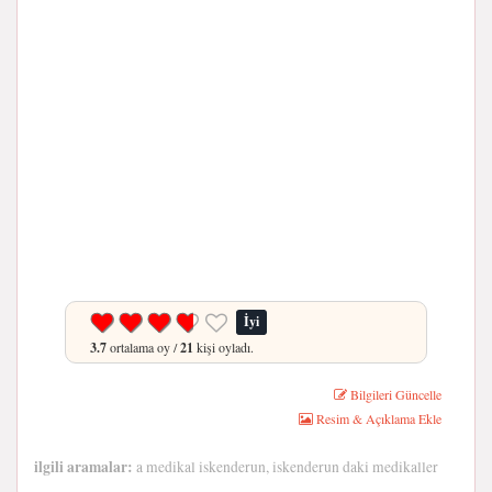
İyi
3.7
ortalama oy /
21
kişi oyladı.
Bilgileri Güncelle
Resim & Açıklama Ekle
ilgili aramalar:
a medikal iskenderun, iskenderun daki medikaller