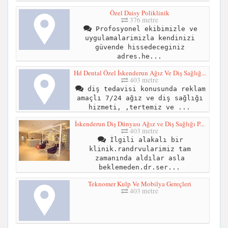
Özel Daisy Poliklinik
376 metre
Profosyonel ekibimizle ve
uygulamalarimizla kendinizi
güvende hissedeceginiz
adres.he...
Hd Dental Özel İskenderun Ağız Ve Diş Sağlığ...
403 metre
diş tedavisi konusunda reklam
amaçlı 7/24 ağız ve diş sağlığı
hizmeti, ,tertemiz ve ...
İskenderun Diş Dünyası Ağız ve Diş Sağlığı P...
403 metre
İlgili alakalı bir
klinik.randrvularimiz tam
zamanında aldılar asla
beklemeden.dr.ser...
Teknomer Kulp Ve Mobilya Gereçleri
403 metre