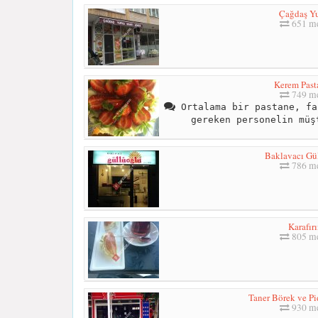
Çağdaş Y
651 me
Kerem Past
749 me
Ortalama bir pastane, fa
gereken personelin müş
Baklavacı Gü
786 me
Karafır
805 me
Taner Börek ve Pi
930 me