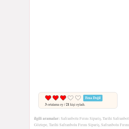
Fena Değil
3
ortalama oy /
21
kişi oyladı.
ilgili aramalar:
Safranbolu Fırını Sipariş, Tarihi Safranbol
Göztepe, Tarihi Safranbolu Fırını Sipariş, Safranbolu Fırını 