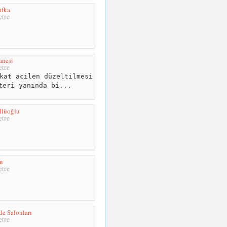
ufka
tre
anesi
tre
kat acilen düzeltilmesi
teri yanında bi...
llüoğlu
tre
ın
tre
de Salonları
tre