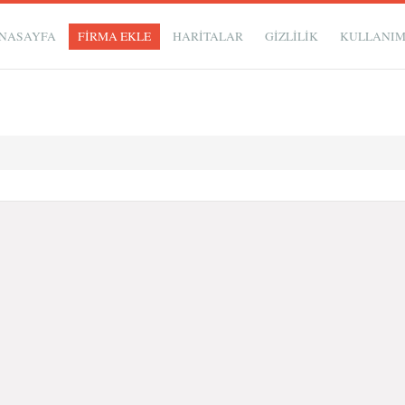
NASAYFA
FİRMA EKLE
HARİTALAR
GIZLILIK
KULLANI