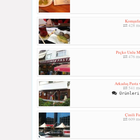
Komşufı
428 me
Peçko Unlu M
476 me
Arkadaş Pasta 
541 me
Ürünleri
Çinili Fı
609 me