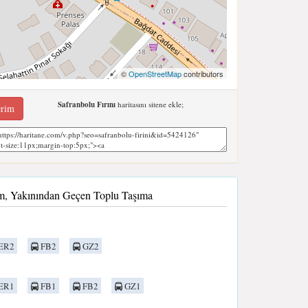
©
OpenStreetMap
contributors
Safranbolu Fırını
haritasını sitene ekle;
erim
rim, Yakınından Geçen Toplu Taşıma
ER2
FB2
GZ2
ER1
FB1
FB2
GZ1