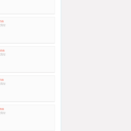
rın
tre
rın
tre
rın
tre
rın
tre