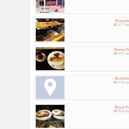
Komşufı
932 me
Komşu Fı
959 me
Komşufı
959 me
Beyaz Fı
984 me