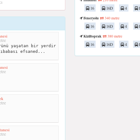
cı
16
16D
4
Feneryolu
340 metre
16
16D
4
anesi
Kiziltoprak
380 metre
tre
16
16D
4
ünü yaşatan bir yerdir
lıbabası efsaned...
anesi
tre
ek
tre
tanesi
tre