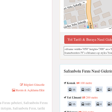
Yol Tarifi & Buraya Nasıl Gid
Safranbolu Fırını Nasıl Gide
Konak
100 metre
Bilgileri Güncelle
16
16D
4
Resim & Açıklama Ekle
Yat Li̇mani
200 metre
u Fırını şubeleri, Safranbolu Fırını
16
16D
4
iletişim, Safranbolu Fırın, tarihi
Ihlamur
210 metre