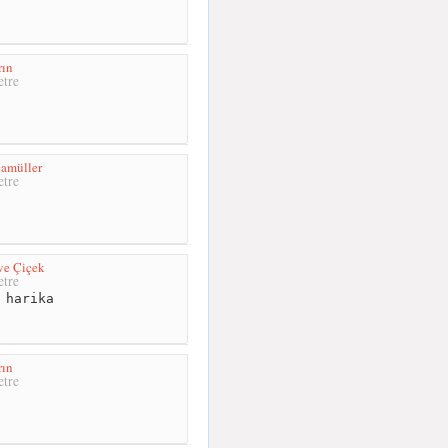
rın
tre
amüller
tre
ve Çiçek
tre
 harika
rın
tre