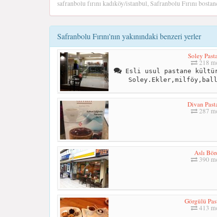
safranbolu fırını kadıköy/istanbul, Safranbolu Fırını bostan
Safranbolu Fırını'nın yakınındaki benzeri yerler
Soley Past
218 me
Esli usul pastane kültür
Soley.Ekler,milföy,bal
Divan Past
287 me
Aslı Bör
390 me
Görgülü Pas
413 me