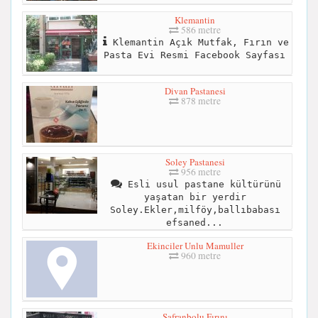
Klemantin
586 metre
Klemantin Açık Mutfak, Fırın ve
Pasta Evi Resmi Facebook Sayfası
Divan Pastanesi
878 metre
Soley Pastanesi
956 metre
Esli usul pastane kültürünü
yaşatan bir yerdir
Soley.Ekler,milföy,ballıbabası
efsaned...
Ekinciler Unlu Mamuller
960 metre
Safranbolu Fırını