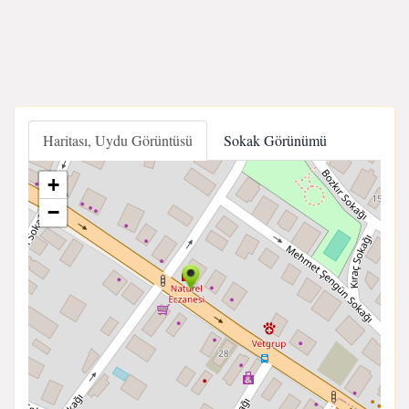
Haritası, Uydu Görüntüsü
Sokak Görünümü
+
−