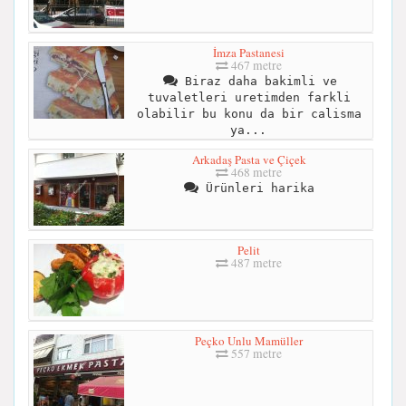
İmza Pastanesi
467 metre
Biraz daha bakimli ve
tuvaletleri uretimden farkli
olabilir bu konu da bir calisma
ya...
Arkadaş Pasta ve Çiçek
468 metre
Ürünleri harika
Pelit
487 metre
Peçko Unlu Mamüller
557 metre