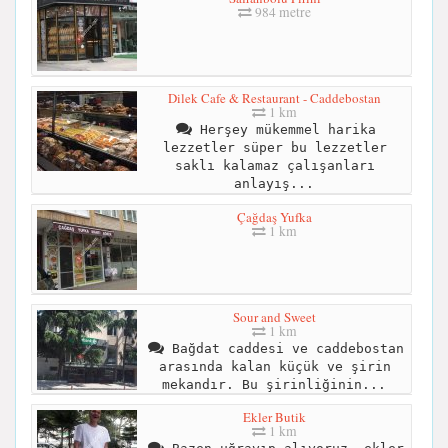
984 metre
Dilek Cafe & Restaurant - Caddebostan
1 km
Herşey mükemmel harika
lezzetler süper bu lezzetler
saklı kalamaz çalışanları
anlayış...
Çağdaş Yufka
1 km
Sour and Sweet
1 km
Bağdat caddesi ve caddebostan
arasında kalan küçük ve şirin
mekandır. Bu şirinliğinin...
Ekler Butik
1 km