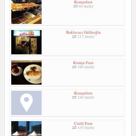
Komşufırın
60 metre
Baklavacı Güllüoğlu
217 metre
Komşu Fırın
340 metre
Komşufırın
340 metre
Çinili Fırın
435 metre