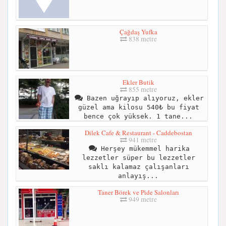
Çağdaş Yufka
838 metre
Ekler Butik
855 metre
Bazen uğrayıp alıyoruz, ekler
güzel ama kilosu 540₺ bu fiyat
bence çok yüksek. 1 tane...
Dilek Cafe & Restaurant - Caddebostan
941 metre
Herşey mükemmel harika
lezzetler süper bu lezzetler
saklı kalamaz çalışanları
anlayış...
Taner Börek ve Pide Salonları
949 metre