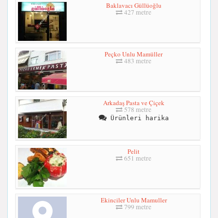
Baklavacı Güllüoğlu
427 metre
Peçko Unlu Mamüller
483 metre
Arkadaş Pasta ve Çiçek
578 metre
Ürünleri harika
Pelit
651 metre
Ekinciler Unlu Mamuller
799 metre