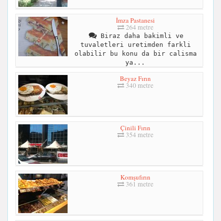
İmza Pastanesi
264 metre
Biraz daha bakimli ve
tuvaletleri uretimden farkli
olabilir bu konu da bir calisma
ya...
Beyaz Fırın
340 metre
Çinili Fırın
354 metre
Komşufırın
361 metre