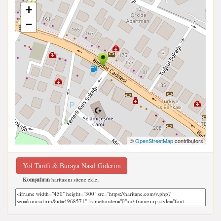
+
−
©
OpenStreetMap
contributors
Yol Tarifi & Buraya Nasıl Giderim
Komşufırın
haritasını sitene ekle;