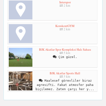
Interspor
2 km
KorukentGYM
2 km
BJK Akatlar Spor Kompleksi Halı Sahası
5 km
Çim güzel.
BJK Akatlar Sports Hall
5 km
Maalesef görevliler biraz
agresifti. Fakat atmosfer paha
biçilemez. Zaten çarşı her y...