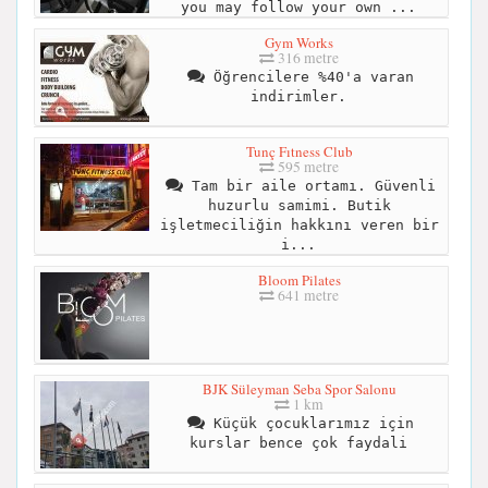
you may follow your own ...
Gym Works
316 metre
Öğrencilere %40'a varan
indirimler.
Tunç Fıtness Club
595 metre
Tam bir aile ortamı. Güvenli
huzurlu samimi. Butik
işletmeciliğin hakkını veren bir
i...
Bloom Pilates
641 metre
BJK Süleyman Seba Spor Salonu
1 km
Küçük çocuklarımız için
kurslar bence çok faydali