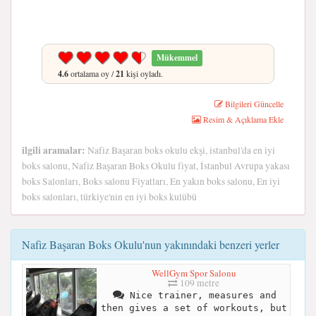
Mükemmel
4.6
ortalama oy /
21
kişi oyladı.
Bilgileri Güncelle
Resim & Açıklama Ekle
ilgili aramalar:
Nafiz Başaran boks okulu ekşi, istanbul'da en iyi
boks salonu, Nafiz Başaran Boks Okulu fiyat, İstanbul Avrupa yakası
boks Salonları, Boks salonu Fiyatları, En yakın boks salonu, En iyi
boks salonları, türkiye'nin en iyi boks kulübü
Nafiz Başaran Boks Okulu'nun yakınındaki benzeri yerler
WellGym Spor Salonu
109 metre
Nice trainer, measures and
then gives a set of workouts, but