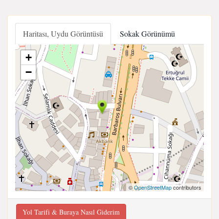
Haritası, Uydu Görüntüsü
Sokak Görünümü
+
−
©
OpenStreetMap
contributors
Yol Tarifi & Buraya Nasıl Giderim