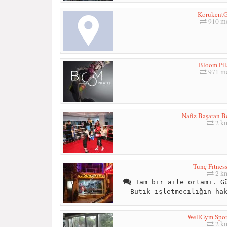
Koruken
910 me
Bloom Pil
971 me
Nafiz Başaran B
2 k
Tunç Fıtnes
2 k
Tam bir aile ortamı. Gü
Butik işletmeciliğin ha
WellGym Spor
2 k