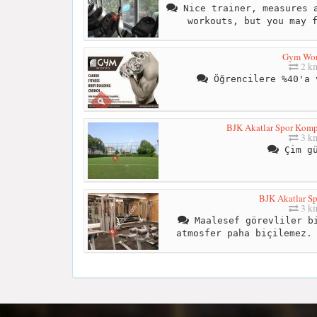
Nice trainer, measures a
workouts, but you may 
Gym Wor
2 k
Öğrencilere %40'a 
BJK Akatlar Spor Kompl
3 k
Çim gü
BJK Akatlar Sp
3 k
Maalesef görevliler bi
atmosfer paha biçilemez.