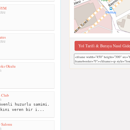
tGYM
tre
ates
tre
Yol Tarifi & Buraya Nasıl Gid
oks Okulu
m
s Club
m
venli huzurlu samimi.
kkını veren bir i...
 Salonu
m