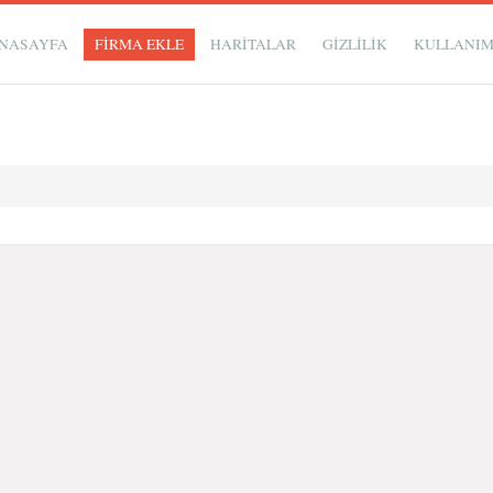
NASAYFA
FİRMA EKLE
HARİTALAR
GIZLILIK
KULLANI