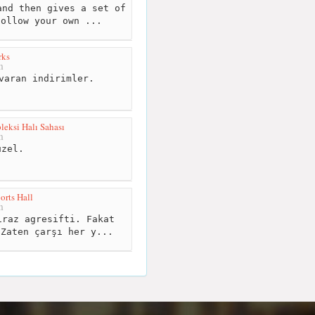
nd then gives a set of
follow your own ...
ks
m
varan indirimler.
eksi Halı Sahası
m
zel.
orts Hall
m
raz agresifti. Fakat
 Zaten çarşı her y...