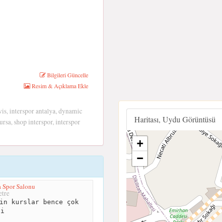
Bilgileri Güncelle
Resim & Açıklama Ekle
vis, interspor antalya, dynamic
Haritası, Uydu Görüntüsü
ursa, shop interspor, interspor
+
−
 Spor Salonu
tre
in kurslar bence çok
li