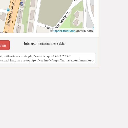
©
OpenStreetMap
contributors
Interspor
haritasını sitene ekle;
erim