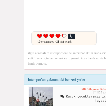
İyi
4.3
ortalama oy /
21
kişi oyladı.
ilgili aramalar:
intersport online, interspor akülü araba ser
yetkili servis, interspor ankara, dynamic koşu bandı servis b
izmir bornova
Interspor'un yakınındaki benzeri yerler
BJK Süleyman Seba
875 me
Küçük çocuklarımız iç
fayda