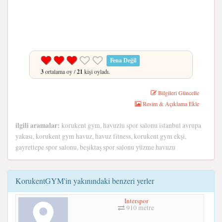
Fena Değil
3
ortalama oy /
21
kişi oyladı.
Bilgileri Güncelle
Resim & Açıklama Ekle
ilgili aramalar:
korukent gym, havuzlu spor salonu istanbul avrupa
yakası, korukent gym havuz, havuz fitness, korukent gym ekşi,
gayrettepe spor salonu, beşiktaş spor salonu yüzme havuzu
KorukentGYM'in yakınındaki benzeri yerler
Interspor
910 metre