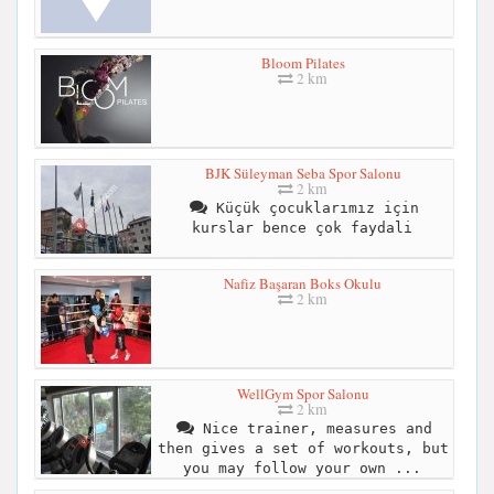
Bloom Pilates
2 km
BJK Süleyman Seba Spor Salonu
2 km
Küçük çocuklarımız için
kurslar bence çok faydali
Nafiz Başaran Boks Okulu
2 km
WellGym Spor Salonu
2 km
Nice trainer, measures and
then gives a set of workouts, but
you may follow your own ...