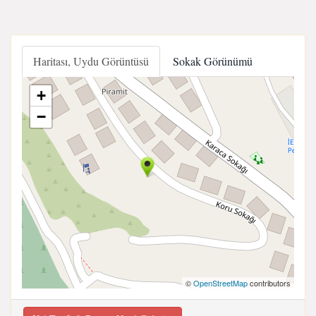
Haritası, Uydu Görüntüsü
Sokak Görünümü
+
−
©
OpenStreetMap
contributors