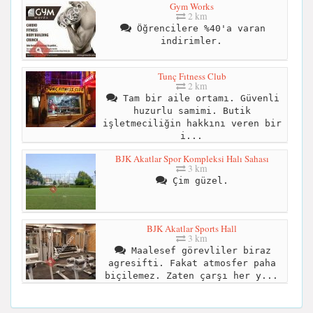
Gym Works
2 km
Öğrencilere %40'a varan
indirimler.
Tunç Fıtness Club
2 km
Tam bir aile ortamı. Güvenli
huzurlu samimi. Butik
işletmeciliğin hakkını veren bir
i...
BJK Akatlar Spor Kompleksi Halı Sahası
3 km
Çim güzel.
BJK Akatlar Sports Hall
3 km
Maalesef görevliler biraz
agresifti. Fakat atmosfer paha
biçilemez. Zaten çarşı her y...