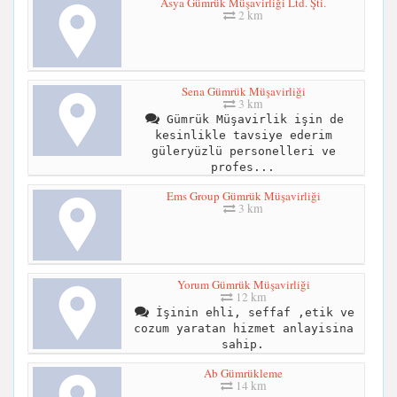
Asya Gümrük Müşavirliği Ltd. Şti.
2 km
Sena Gümrük Müşavirliği
3 km
Gümrük Müşavirlik işin de
kesinlikle tavsiye ederim
güleryüzlü personelleri ve
profes...
Ems Group Gümrük Müşavirliği
3 km
Yorum Gümrük Müşavirliği
12 km
İşinin ehli, seffaf ,etik ve
cozum yaratan hizmet anlayisina
sahip.
Ab Gümrükleme
14 km