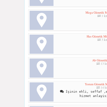
Mega Gümrük Mü
1 k
Has Gümrük Mü
3 k
Ab Gümrük
13 
Yorum Gümrük M
14 
İşinin ehli, seffaf ,e
hizmet anlayis