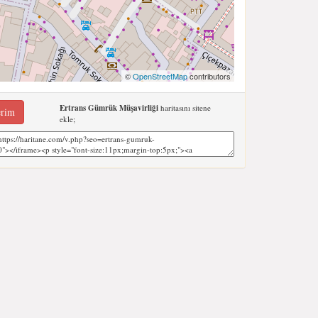
©
OpenStreetMap
contributors
Ertrans Gümrük Müşavirliği
haritasını sitene
erim
ekle;