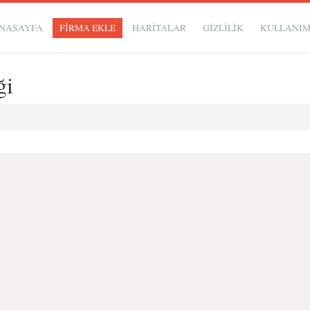
NASAYFA
FİRMA EKLE
HARİTALAR
GIZLILIK
KULLANI
ği