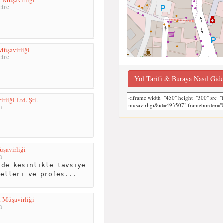
tre
üşavirliği
tre
Yol Tarifi & Buraya Nasıl Gid
liği Ltd. Şti.
m
şavirliği
m
de kesinlikle tavsiye
nelleri ve profes...
 Müşavirliği
m