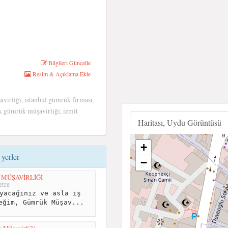
Bilgileri Güncelle
Resim & Açıklama Ekle
irliği, istanbul gümrük firması,
k gümrük müşavirliği, izmit
Haritası, Uydu Görüntüsü
+
yerler
−
MÜŞAVİRLİĞİ
tre
yacağınız ve asla iş
eğim, Gümrük Müşav...
 Müşavirliği