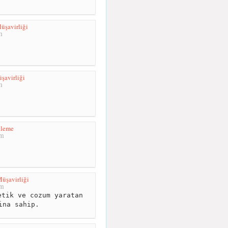
şavirliği
m
şavirliği
m
leme
km
üşavirliği
km
tik ve cozum yaratan
ina sahip.