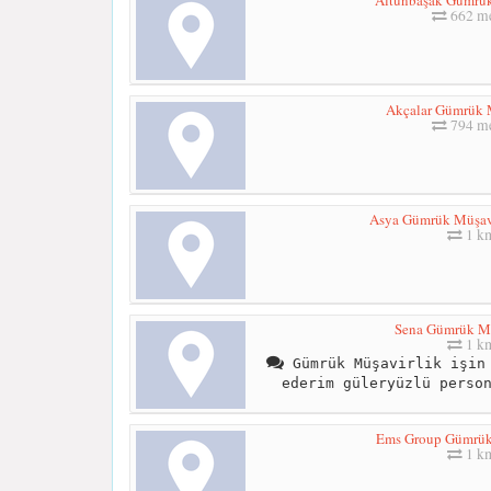
662 me
Akçalar Gümrük M
794 me
Asya Gümrük Müşavir
1 k
Sena Gümrük Mü
1 k
Gümrük Müşavirlik işin 
ederim güleryüzlü perso
Ems Group Gümrük
1 k