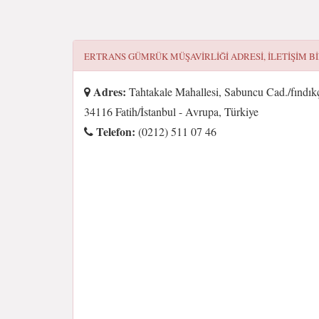
ERTRANS GÜMRÜK MÜŞAVIRLIĞI
ADRESI, ILETIŞIM B
Adres:
Tahtakale Mahallesi, Sabuncu Cad./fındık
34116 Fatih/İstanbul - Avrupa, Türkiye
Telefon:
(0212) 511 07 46