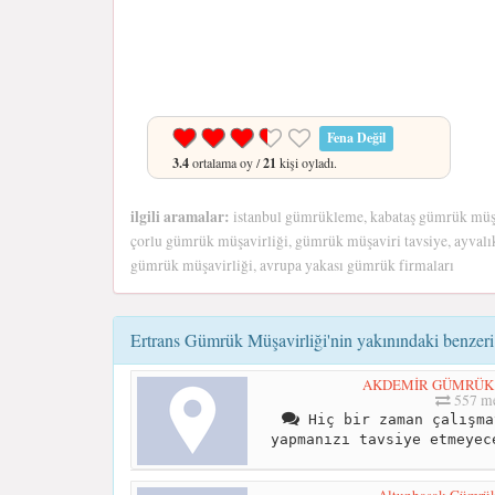
Fena Değil
3.4
ortalama oy /
21
kişi oyladı.
ilgili aramalar:
istanbul gümrükleme, kabataş gümrük müşav
çorlu gümrük müşavirliği, gümrük müşaviri tavsiye, ayvalı
gümrük müşavirliği, avrupa yakası gümrük firmaları
Ertrans Gümrük Müşavirliği'nin yakınındaki benzeri 
AKDEMİR GÜMRÜK 
557 me
Hiç bir zaman çalışma
yapmanızı tavsiye etmeyec
Altunbaşak Gümrük