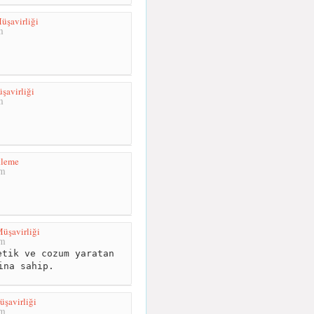
şavirliği
m
şavirliği
m
leme
km
üşavirliği
km
tik ve cozum yaratan
ina sahip.
şavirliği
km