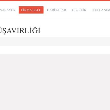
NASAYFA
FİRMA EKLE
HARİTALAR
GIZLILIK
KULLANI
ŞAVİRLİĞİ