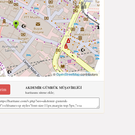
©
OpenStreetMap
contributors
AKDEMİR GÜMRÜK MÜŞAVİRLİĞİ
erim
haritasını sitene ekle;