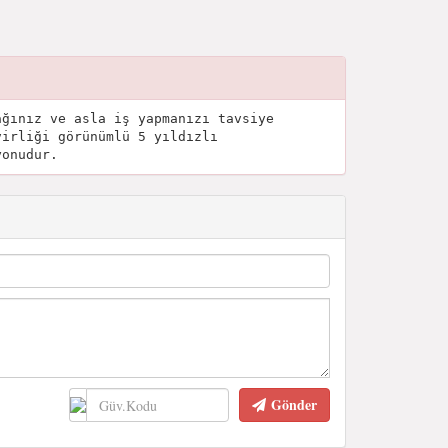
ağınız ve asla iş yapmanızı tavsiye
virliği görünümlü 5 yıldızlı
yonudur.
Gönder