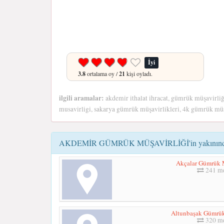
İyi
3.8
ortalama oy /
21
kişi oyladı.
ilgili aramalar:
akdemir ithalat ihracat, gümrük müşavirliği
musavirligi, sakarya gümrük müşavirlikleri, 4k gümrük müş
AKDEMİR GÜMRÜK MÜŞAVİRLİĞİ'in yakınındaki
Akçalar Gümrük M
241 me
Altunbaşak Gümrük
320 me