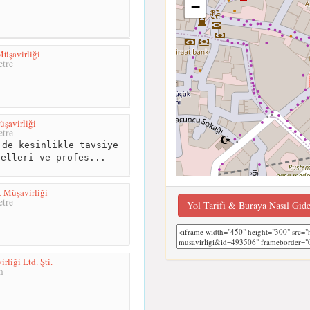
−
üşavirliği
tre
şavirliği
tre
de kesinlikle tavsiye
nelleri ve profes...
 Müşavirliği
tre
Yol Tarifi & Buraya Nasıl Gid
liği Ltd. Şti.
m