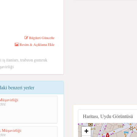
Bilgileri Güncelle
Resim & Açıklama Ekle
 iş ilanları, trabzon gumruk
avirliği
 benzeri yerler
üşavirliği
tre
Haritası, Uydu Görüntüsü
+
 Müşavirliği
tre