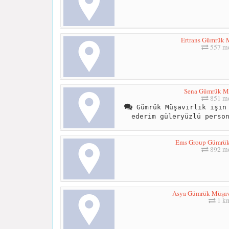
Ertrans Gümrük M
557 me
Sena Gümrük Mü
851 me
Gümrük Müşavirlik işin 
ederim güleryüzlü perso
Ems Group Gümrük
892 me
Asya Gümrük Müşavir
1 k