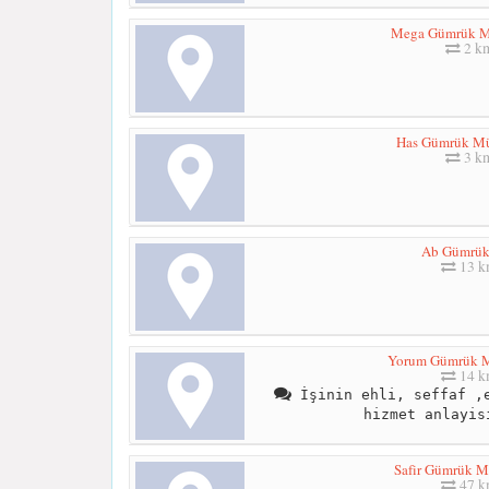
Mega Gümrük Mü
2 k
Has Gümrük Mü
3 k
Ab Gümrük
13 
Yorum Gümrük M
14 
İşinin ehli, seffaf ,e
hizmet anlayis
Safir Gümrük Mü
47 