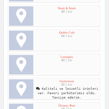
Simit & Simit
2 km
Qubbe Cafe
2 km
Larampla
2 km
Gastronom
2 km
Kaliteli ve lezzetli ürünleri
var. Favori şarküterimiz oldu.
Tavsiye ederim.
Özsaray Bms
2 km