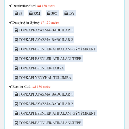
Demi̇rci̇ler Si̇tesi̇
130 metre
33
33M
39O
55Y
Demýrcýler Sýtesý
130 metre
TOPKAPI-AYAZMA-BAÐCILAR 1
TOPKAPI-AYAZMA-BAÐCILAR 2
TOPKAPI-ESENLER-ATIÞALANI-GÝYÝMKENT
TOPKAPI-ESENLER-ATIÞALANI-TEPE
TOPKAPI-ESENLER-TABYA
TOPKAPI-YENÝHAL-TULUMBA
Esenler Cad.
130 metre
TOPKAPI-AYAZMA-BAÐCILAR 1
TOPKAPI-AYAZMA-BAÐCILAR 2
TOPKAPI-ESENLER-ATIÞALANI-GÝYÝMKENT
TOPKAPI-ESENLER-ATIÞALANI-TEPE