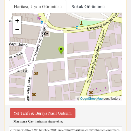
Haritası, Uydu Görüntüsü
Sokak Görünümü
+
−
©
OpenStreetMap
contributors
Yol Tarifi & Buraya Nasıl Giderim
Marmara Çay
haritasını sitene ekle;