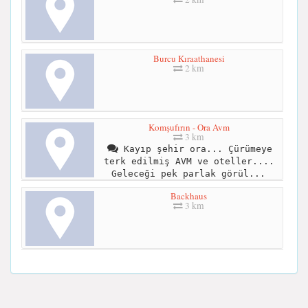
Burcu Kıraathanesi
2 km
Komşufırın - Ora Avm
3 km
Kayıp şehir ora... Çürümeye
terk edilmiş AVM ve oteller....
Geleceği pek parlak görül...
Backhaus
3 km