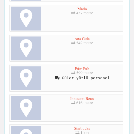
Mado
457 metre
Ana Gıda
542 metre
Prim Pub
599 metre
Güler yüzlü personel
İnnocent Bean
616 metre
Starbucks
1 km