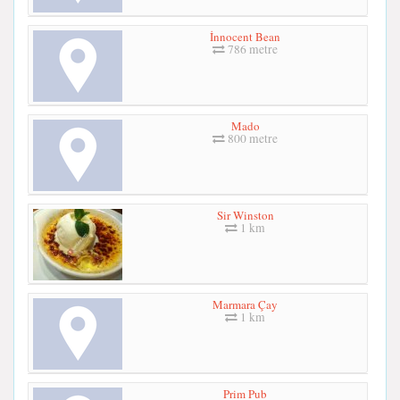
İnnocent Bean
786 metre
Mado
800 metre
Sir Winston
1 km
Marmara Çay
1 km
Prim Pub