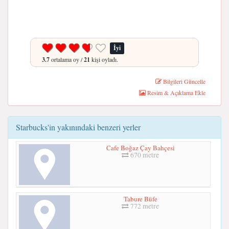
İyi
3.7
ortalama oy /
21
kişi oyladı.
Bilgileri Güncelle
Resim & Açıklama Ekle
Starbucks'in yakınındaki benzeri yerler
Cafe Boğaz Çay Bahçesi
670 metre
Tabure Büfe
772 metre