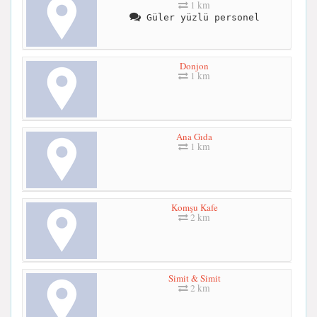
1 km
Güler yüzlü personel
Donjon
1 km
Ana Gıda
1 km
Komşu Kafe
2 km
Simit & Simit
2 km