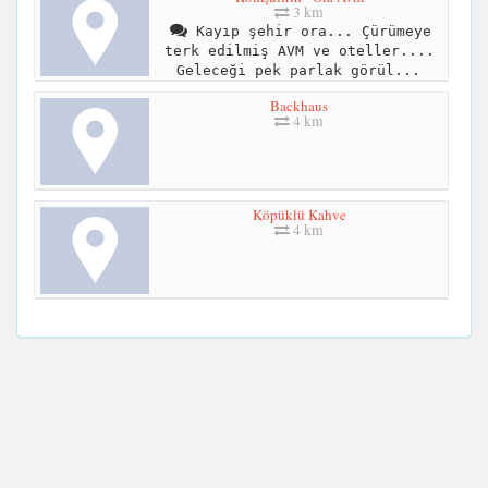
3 km
Kayıp şehir ora... Çürümeye
terk edilmiş AVM ve oteller....
Geleceği pek parlak görül...
Backhaus
4 km
Köpüklü Kahve
4 km