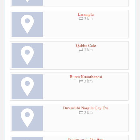
Larampla
3 km
Qubbe Cafe
3 km
Burcu Kıraathanesi
3 km
Duvardibi Nargile Çay Evi
3 km
Komşufırın - Ora Avm