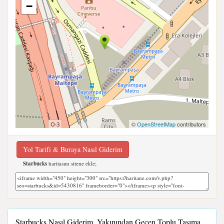
−
©
OpenStreetMap
contributors
Yol Tarifi & Buraya Nasıl Giderim
Starbucks
haritasını sitene ekle;
Starbucks Nasıl Giderim, Yakınından Geçen Toplu Taşıma