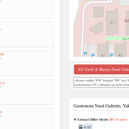
m
m
afe
m
Yol Tarifi & Buraya Nasıl Gid
hve
m
Gastronom Nasıl Giderim, Ya
da
m
Yabanci Di̇ller Okulu
240 metre
41AT