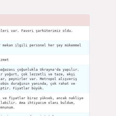
nleri var. Favori şarküterimiz oldu.
r mekan ilgili personel her şey mükemmel
izmet
mağazası çoğunlukla Ukrayna'da yapılır.
ir yoğurt, çok lezzetli ve taze, ekşi
lar, peynirler var. Metropol alışveriş
tobüs durağının yanında, çok rahat ve
iptir. Fiyatlar büyük.
l ve fiyatlar biraz yüksek, ancak nakliye
ılabilir. Ama ihtiyacım olanı buldum,
emnunum.