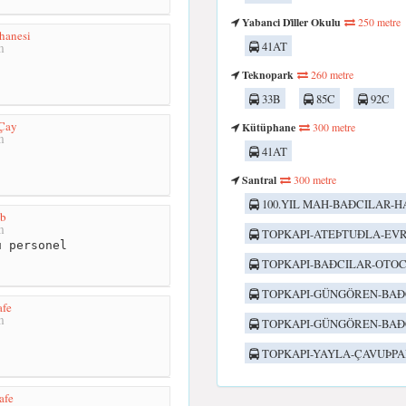
Yabanci Di̇ller Okulu
250 metre
hanesi
41AT
m
Teknopark
260 metre
33B
85C
92C
Çay
Kütüphane
300 metre
m
41AT
Santral
300 metre
100.YIL MAH-BAÐCILAR-H
ub
m
TOPKAPI-ATEÞTUÐLA-EVR
 personel
TOPKAPI-BAÐCILAR-OTO
TOPKAPI-GÜNGÖREN-BA
afe
m
TOPKAPI-GÜNGÖREN-BAÐ
TOPKAPI-YAYLA-ÇAVUÞPA
afe