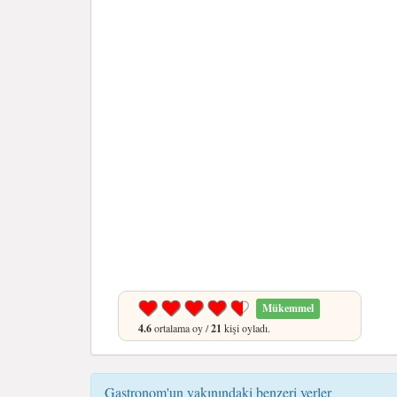
Mükemmel
4.6
ortalama oy /
21
kişi oyladı.
Gastronom'un yakınındaki benzeri yerler