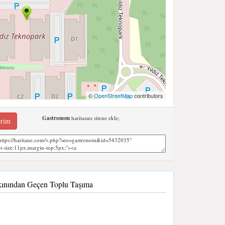
©
OpenStreetMap
contributors
Gastronom
haritasını sitene ekle;
erim
kınından Geçen Toplu Taşıma