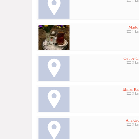
1 k
Mado
1 k
Qubbe C
2 k
Elmas Ka
2 k
Ana Gı
2 k