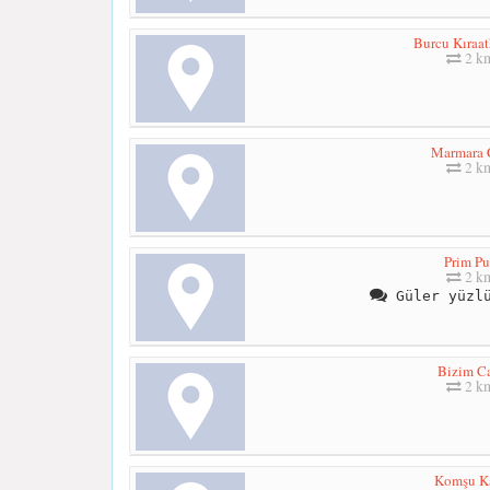
Burcu Kıraat
2 k
Marmara 
2 k
Prim P
2 k
Güler yüzlü
Bizim C
2 k
Komşu K