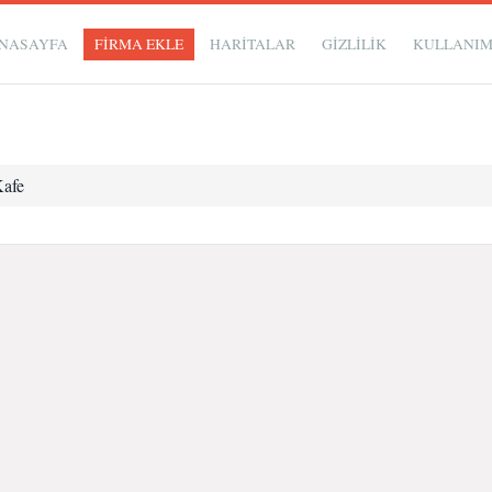
NASAYFA
FİRMA EKLE
HARİTALAR
GIZLILIK
KULLANI
Kafe