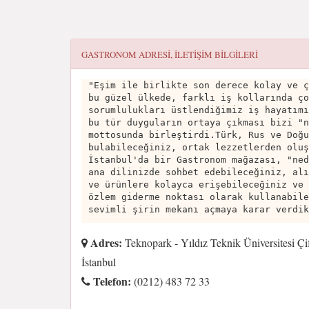
GASTRONOM
ADRESI, ILETIŞIM BILGILERI
"Eşim ile birlikte son derece kolay ve ç
bu güzel ülkede, farklı iş kollarında ço
sorumlulukları üstlendiğimiz iş hayatımı
bu tür duyguların ortaya çıkması bizi "n
mottosunda birleştirdi.Türk, Rus ve Doğu
bulabileceğiniz, ortak lezzetlerden oluş
İstanbul'da bir Gastronom mağazası, "ned
ana dilinizde sohbet edebileceğiniz, alı
ve ürünlere kolayca erişebileceğiniz ve 
özlem giderme noktası olarak kullanabile
sevimli şirin mekanı açmaya karar verdik
Adres:
Teknopark - Yıldız Teknik Üniversitesi Ç
İstanbul
Telefon:
(0212) 483 72 33