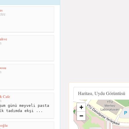
us
tre
ahve
m
posu
m
Haritası, Uydu Görüntüsü
& Cafe
m
um günü meyveli pasta
+
lk tadımda ekşi ...
−
üoğlu