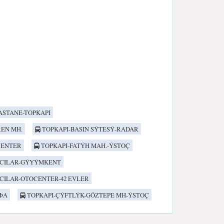
ASTANE-TOPKAPI
EN MH.
TOPKAPI-BASIN SÝTESÝ-RADAR
CENTER
TOPKAPI-FATÝH MAH.-ÝSTOÇ
ÐCILAR-GÝYÝMKENT
CILAR-OTOCENTER-42 EVLER
ÞA
TOPKAPI-ÇÝFTLÝK-GÖZTEPE MH-ÝSTOÇ