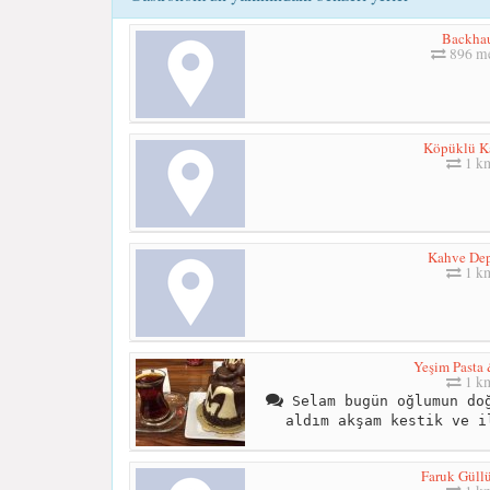
Backha
896 me
Köpüklü K
1 k
Kahve De
1 k
Yeşim Pasta 
1 k
Selam bugün oğlumun doğ
aldım akşam kestik ve i
Faruk Güll