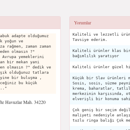
Yorumlar
Kaliteli ve lezzetli ürü
abuk adapte olduğumuz
Tavsiye ederim.
k yoğun ve
za rağmen, zaman zaman
Kaliteli ürünler klas bi
eden olmasın ?"
bağımlılık yaratıyor
 Avrupa yemeklerini
an bir mekan yani
Kaliteli ürünler güzel h
en olmasın ?" dedik ve
şık olduğunuz tatlara
yine bir buluşma ,
Küçük bir Slav ürünleri 
ceğiniz bu küçük
Sosis, sosis, süzme peyn
.."
krema, baharatlar, tatlı
merkezinin karşısında, o
elverişli bir konuma sah
ifte Havuzlar Mah. 34220
Çok geniş bir seçim deği
maliyeti nedeniyle anlaş
tuzlu ringa balığı Çok m