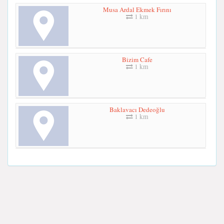
Musa Ardal Ekmek Fırını
1 km
Bizim Cafe
1 km
Baklavacı Dedeoğlu
1 km