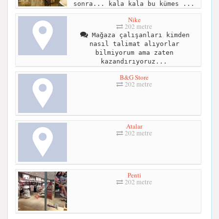
sonra... kala kala bu kümes ...
Nike
202 metre
Mağaza çalışanları kimden
nasıl talimat alıyorlar
bilmiyorum ama zaten
kazandırıyoruz...
B&G Store
202 metre
Atalar
202 metre
Penti
202 metre