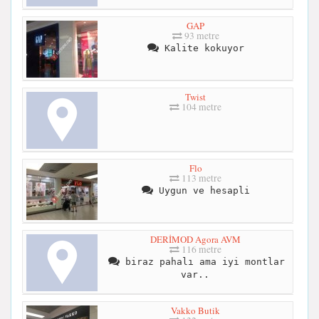
GAP
93 metre
Kalite kokuyor
Twist
104 metre
Flo
113 metre
Uygun ve hesapli
DERİMOD Agora AVM
116 metre
biraz pahalı ama iyi montlar
var..
Vakko Butik