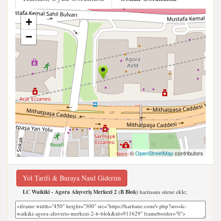
+
−
©
OpenStreetMap
contributors
Yol Tarifi & Buraya Nasıl Giderim
LC Waikiki - Agora Alışveriş Merkezi 2 (B Blok)
haritasını sitene ekle;