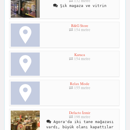
132 metre
Şık magaza ve vitrin
B&G Store
154 metre
Karaca
154 metre
Relax Mode
155 metre
Defacto İzmir
198 metre
Agora'da iki tane mağazası
vardı, büyük olanı kapattılar