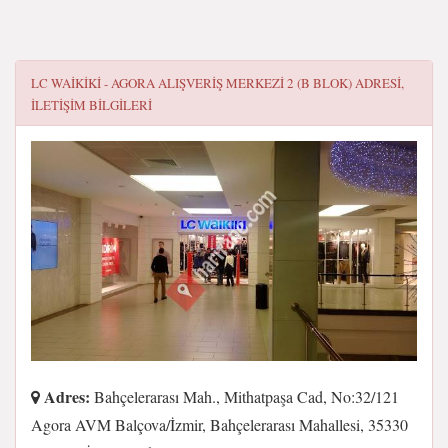
LC WAIKIKI - AGORA ALIŞVERIŞ MERKEZI 2 (B BLOK)
ADRESI,
ILETIŞIM BILGILERI
Adres:
Bahçelerarası Mah., Mithatpaşa Cad, No:32/121
Agora AVM Balçova/İzmir, Bahçelerarası Mahallesi, 35330