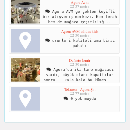
Agora Avm
27 metre
Agora AVM gerçekten keyifli
bir alışveriş merkezi. Hem ferah
hem de mağaza çeşitliliğ...
Agora AVM adidas kids
29 metre
urunleri kaliteli ama biraz
pahali
Defacto İzmir
39 metre
Agora'da iki tane mağazası
vardı, büyük olanı kapattılar
sonra... kala kala bu kümes ...
Teknosa - Agora Şb.
77 metre
0 yok muydu