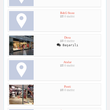
B&G Store
0 metre
Desa
0 metre
Başarılı
Atalar
0 metre
Penti
0 metre