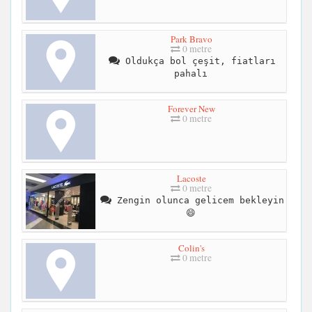
Park Bravo
0 metre
Oldukça bol çeşit, fiatları
pahalı
Forever New
0 metre
Lacoste
0 metre
Zengin olunca gelicem bekleyin
😄
Colin's
0 metre