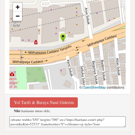
+
−
©
OpenStreetMap
contributors
Yol Tarifi & Buraya Nasıl Giderim
Nike
haritasını sitene ekle;