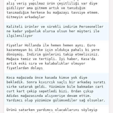
alış veriş yapılmaz ürün çeşitliliği var diye
gidiliyor ama gitmem artık ve tanıdığım
tanımadığım herkese bu mağazayı tavsiye etmem.
Gitmeyin arkadaşlar
Kaliteli ürünler ve sürekli indirim Perseoneller
ne kadar yoğunluk olursa olsun her müşteri ile
ilgileniliyor
Fiyatlar Hollanda ile hemen hemen aynı. Euro
kazanmayan bi ülke için oldukça pahalı bi yere
dönüşmüş. İndirim günlerini takip etmelisiniz.
Mağaza temiz ve tertipli. İyi haber, Kasa'da
artık eski sıra ve kalabalıklar olmuyor
fiyatlardan dolayı
Koca mağazada önce kasada kimse yok diye
bekledik. Sonra kıvırcık saçlı bir arkadaş suratı
sirke satarak geldi. Yüzümüze bile bakmadan cart
curt kart çekip sepetledi bizi. Ordan çıkıp
Adidas mağazasında alışverişe devam ettim.
Yardımcı olup yüzümüze gülümsediler sağ olsunlar.
Ürünü satarken yardımcı olacaklarını söyleyip