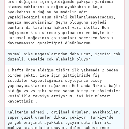
ürün değişimi için geldiğimde çakışan yardımcı
olamayacaklarını aldığım ayakkabının koşu
ayakkabısı olduğunu bu modelin ağrı
yapabileceğini uzun süreli kullanılamayacağını,
mağaza müdürüisminin Şeyma olduğunu söyledi
bunları da tarafıma hakaret vari iletti. Ben
değişimin kısa sürede yapılmasını ve böyle bir
kurumsal mağazının çalışanları seçerken özenli
davranmasını gerektiğini düşünüyorum
Normal nike magazalarından daha ucuz, içerisi çok
duzenli. Genelde çok alabalik oluyor
1 hafta önce aldığım tişört ilk yıkamada 2 beden
birden çekti, iade için gittiğimizde fiş
istediler kaybettiğimizi söyleyince bisey
yapamayacaklarını mağazanın Hollanda Nike'a bağlı
olduğu vs vs gibi saçma sapan biseyler söylediler
kesinlikle tavsiye etmiyorum, iyi bir müşteri
kaybettiniz..
Kalitenin adresi , orijinal ürünler, ayakkabılar,
süper güzel ürünler dikkat çekiyor. Türkiye'de
gerçek orijinal ayakkabı ,giyim satan bir iki
mağaza arasında bulunuyor, diğer şubesininde