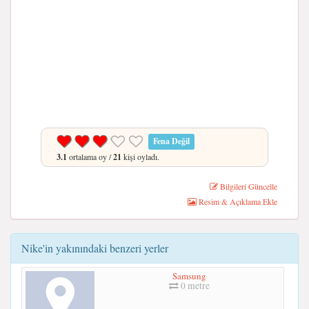
Fena Değil
3.1
ortalama oy /
21
kişi oyladı.
Bilgileri Güncelle
Resim & Açıklama Ekle
Nike'in yakınındaki benzeri yerler
Samsung
0 metre