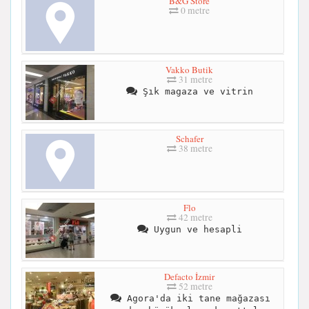
B&G Store
0 metre
Vakko Butik
31 metre
Şık magaza ve vitrin
Schafer
38 metre
Flo
42 metre
Uygun ve hesapli
Defacto İzmir
52 metre
Agora'da iki tane mağazası