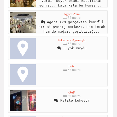
vardı, büyük olanı kapattılar
sonra... kala kala bu kümes ...
Agora Avm
52 metre
Agora AVM gerçekten keyifli
bir alışveriş merkezi. Hem ferah
hem de mağaza çeşitliliğ...
Teknosa - Agora Şb.
52 metre
0 yok muydu
Twist
53 metre
GAP
62 metre
Kalite kokuyor