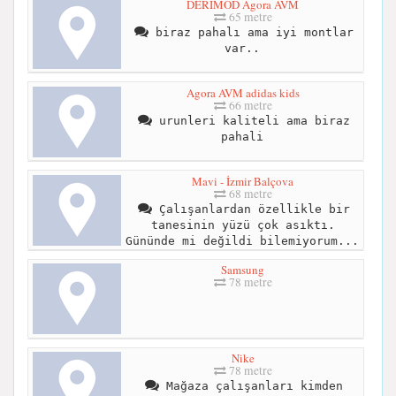
DERİMOD Agora AVM
65 metre
biraz pahalı ama iyi montlar
var..
Agora AVM adidas kids
66 metre
urunleri kaliteli ama biraz
pahali
Mavi - İzmir Balçova
68 metre
Çalışanlardan özellikle bir
tanesinin yüzü çok asıktı.
Gününde mi değildi bilemiyorum...
Samsung
78 metre
Nike
78 metre
Mağaza çalışanları kimden