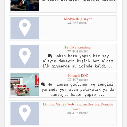
Medya Bilgisayar
385 metre
Fethiye Kundura
404 metre
Sakın hata yapıp bir sey
alayım demeyin kışlık bot aldım
ilk giymemde su icinde kaldi...
Kocaeli KOZ
407 metre
Her zaman güçlünün ve zenginin
yanında yer alan yalakalık ya da
santajla haber yapıp ...
Doping Medya Web Tasarım Hosting Domain
Koca...
412 metre