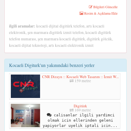
Bilgileri Güncelle
Resim & Açıklama Ekle
ilgili aramalar:
kocaeli dijital digitürk telefon, artı kocaeli
elektronik, şen marmara digitürk izmit telefon, kocaeli digitürk
telefon numarası, şen marmara kocaeli digitürk, digitürk gölcük,
kocaeli dijital teknoloji, artı kocaeli elektronik izmit
Kocaeli Digiturk'un yakınındaki benzeri yerler
CNR Dizayn :: Kocaeli Web Tasarım :: İzmit W...
159 metre
Digitürk
169 metre
calisanlar ilgili yardimci
olmak icin ellerinden geleni
yapiyorlar uyelik iptali icin...