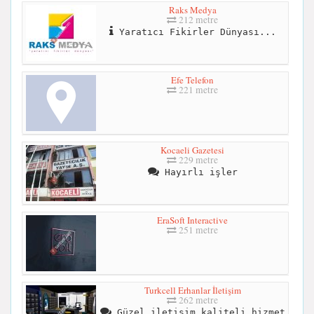
Raks Medya
212 metre
Yaratıcı Fikirler Dünyası...
Efe Telefon
221 metre
Kocaeli Gazetesi
229 metre
Hayırlı işler
EraSoft Interactive
251 metre
Turkcell Erhanlar İletişim
262 metre
Güzel iletişim kaliteli hizmet