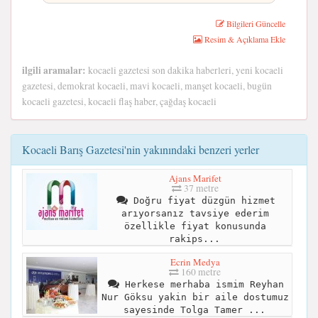
Bilgileri Güncelle
Resim & Açıklama Ekle
ilgili aramalar:
kocaeli gazetesi son dakika haberleri, yeni kocaeli
gazetesi, demokrat kocaeli, mavi kocaeli, manşet kocaeli, bugün
kocaeli gazetesi, kocaeli flaş haber, çağdaş kocaeli
Kocaeli Barış Gazetesi'nin yakınındaki benzeri yerler
Ajans Marifet
37 metre
Doğru fiyat düzgün hizmet
arıyorsanız tavsiye ederim
özellikle fiyat konusunda
rakips...
Ecrin Medya
160 metre
Herkese merhaba ismim Reyhan
Nur Göksu yakin bir aile dostumuz
sayesinde Tolga Tamer ...