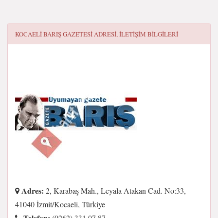
KOCAELI BARIŞ GAZETESI
ADRESI, ILETIŞIM BILGILERI
Adres:
2, Karabaş Mah., Leyala Atakan Cad. No:33,
41040 İzmit/Kocaeli, Türkiye
Telefon:
(0262) 331 07 87