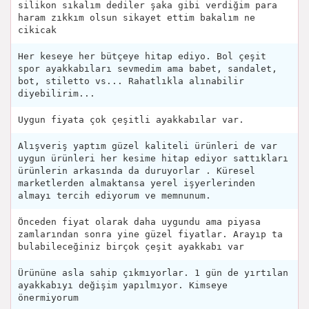
silikon sıkalım dediler şaka gibi verdiğim para
haram zıkkım olsun sikayet ettim bakalım ne
cikicak
Her keseye her bütçeye hitap ediyo. Bol çeşit
spor ayakkabıları sevmedim ama babet, sandalet,
bot, stiletto vs... Rahatlıkla alınabilir
diyebilirim...
Uygun fiyata çok çeşitli ayakkabılar var.
Alışveriş yaptım güzel kaliteli ürünleri de var
uygun ürünleri her kesime hitap ediyor sattıkları
ürünlerin arkasında da duruyorlar . Küresel
marketlerden almaktansa yerel işyerlerinden
almayı tercih ediyorum ve memnunum.
Önceden fiyat olarak daha uygundu ama piyasa
zamlarından sonra yine güzel fiyatlar. Arayıp ta
bulabileceğiniz birçok çeşit ayakkabı var
Ürününe asla sahip çıkmıyorlar. 1 gün de yırtılan
ayakkabıyı değişim yapılmıyor. Kimseye
önermiyorum