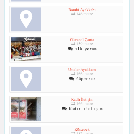
Bambi Ayakkabı
146 metre
Güvenal Çanta
159 metre
ilk yorum
Ustalar Ayakkabı
166 metre
Süper✌✌✌
Kadir İletişim
166 metre
Kadir iletişim
Köstebek
187 metre