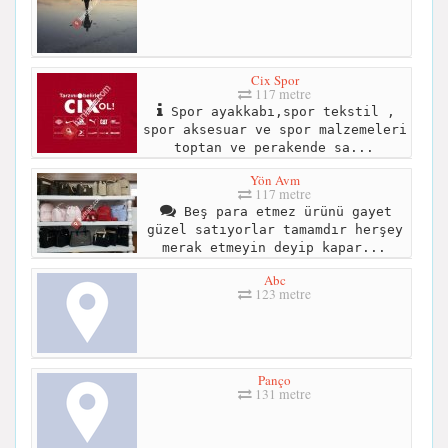
Cix Spor
117 metre
Spor ayakkabı,spor tekstil ,
spor aksesuar ve spor malzemeleri
toptan ve perakende sa...
Yön Avm
117 metre
Beş para etmez ürünü gayet
güzel satıyorlar tamamdır herşey
merak etmeyin deyip kapar...
Abc
123 metre
Panço
131 metre