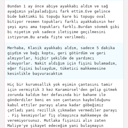
Bundan 1 ay önce abiye ayakkabı aldım ve sağ
ayağımın yalpaladığını fark ettim.Eve gelince
bide baktimki bi topuğu kare bi topugu oval
bitiyor resmen topukları farklı ayakkabının her
şeyi aynı ama topukları farklı.Burdan sövmek gibi
bi niyetim yok sadece iletişime geçilmesini
istiyorum.Bu arada fişte verilmedi.
Merhaba, Klasik ayakkabı aldım, sadece 5 dakika
giydim ve bağı koptu, geri götürdüm ve geri
almıyorlar, hiçbir şekilde de yardımcı
olmuyorlar. Nakit aldığım için fişini bulamadım,
eğer fişini bulsaydım, tüketici mahkemesine
kesinlikle başvuracaktım
Hiç bir kurumsallık yok eşimin çantasını tamir
için vermiştik 3 kez Karamürsel'den gelip gitmek
zorunda kaldım her defasında bir bahane ile
gönderdiler beni en son çantanın kaybolduğunu
kabul ettiler parayı alana kadar göbeğimiz
çatladı yani rezillik çıkmadan vermediler parayı
. Fiş kesmiyorlar fiş olmayınca mahkemeye de
veremiyorsunuz. Mutlaka fişinizi alın zaten
Maliye'ye şikayet edeceğim yani bulaşmayın