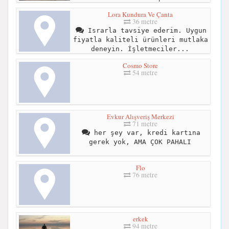
Lora Kundura Ve Çanta
36 metre
Israrla tavsiye ederim. Uygun
fiyatla kaliteli ürünleri mutlaka
deneyin. İşletmeciler...
Cosmo Store
54 metre
Evkur Alışveriş Merkezi
71 metre
her şey var, kredi kartına
gerek yok, AMA ÇOK PAHALI
Flo
76 metre
erkek
94 metre