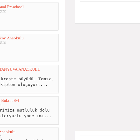
onal Preschool
tre
nköy Anaokulu
tre
 TANYUVA ANAOKULU
m
kreşte büyüdü. Temiz,
ekipten oluşuyor....
z Bakım Evi
m
rimiza mutluluk dolu
uleryuzlu yonetimi...
Anaokulu
m