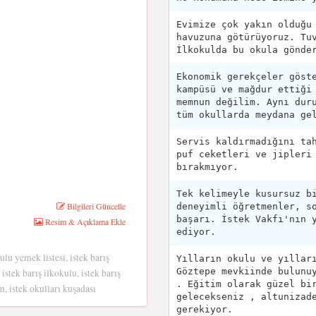
Evimize çok yakın olduğu
havuzuna götürüyoruz. Tu
İlkokulda bu okula gönde
Ekonomik gerekçeler göst
kampüsü ve mağdur ettiği
memnun değilim. Aynı dur
tüm okullarda meydana ge
Servis kaldırmadığını ta
puf ceketleri ve jipleri
bırakmıyor.
Tek kelimeyle kusursuz b
Bilgileri Güncelle
deneyimli öğretmenler, s
başarı. İstek Vakfı'nın 
Resim & Açıklama Ekle
ediyor.
ulu yemek listesi, istek barış
Yılların okulu ve yıllar
Göztepe mevkiinde bulunu
istek barış ilkokulu, istek barış
. Eğitim olarak güzel bi
, istek okulları kuşadası
gelecekseniz , altunizad
gerekiyor.