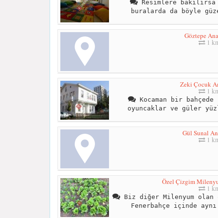
Resimlere bakılırsa 
buralarda da böyle güz
Göztepe An
1 k
Zeki Çocuk A
1 k
Kocaman bir bahçede 
oyuncaklar ve güler yüz
Gül Sunal A
1 k
Özel Çizgim Mileny
1 k
Biz diğer Milenyum olan 
Fenerbahçe içinde aynı