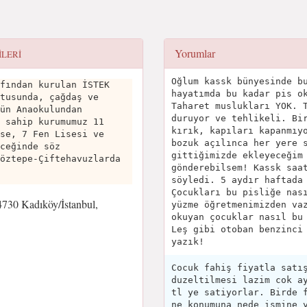
Yorumlar
ILERI
Oğlum kassk bünyesinde b
fından kurulan İSTEK
hayatımda bu kadar pis o
tusunda, çağdaş ve
Taharet muslukları YOK. 
ün Anaokulundan
duruyor ve tehlikeli. Bi
 sahip kurumumuz 11
kırık, kapıları kapanmıy
se, 7 Fen Lisesi ve
bozuk açılınca her yere 
ceğinde söz
gittiğimizde ekleyeceğim
öztepe-Çiftehavuzlarda
gönderebilsem! Kassk saa
söyledi. 5 aydır haftada
Çocukları bu pisliğe nas
730 Kadıköy/İstanbul,
yüzme öğretmenimizden va
okuyan çocuklar nasıl bu
Leş gibi otoban benzinci
yazık!
Cocuk fahiş fiyatla satı
duzeltilmesi lazim cok a
tl ye satiyorlar. Birde 
ne konumuna nede ismine 