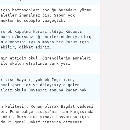
 için haftasonları çocuğu buradaki yüzme
valetler inanılmaz pis. Sabun yok.
rmekten bu sebeple vazgeçtik.
ererek kapatma kararı aldığı Kocaeli
 burslu/burssuz öğrenciler nedeniyle hiç
um ekonomisi iyi olmayan bir kurum için
lebilir, dikkat ediniz.
hmin ettiğim okul. Öğrencilerin anneleri
 ile okulun etrafında park yeri
ir lise hayatı, yüksek İngilizce,
osyal çocuklar ve dolayısıyla gelen
yıldız okulu ünvanını sonuna kadar hak
ın kalitesi . Konum olarak Bağdat caddesi
yor. Fenerbahçe Lisesi'nin tam karşısında
r okul. Bursluluk sınavı başvurusu için
ede ki genel vakıf binasına gitmeniz