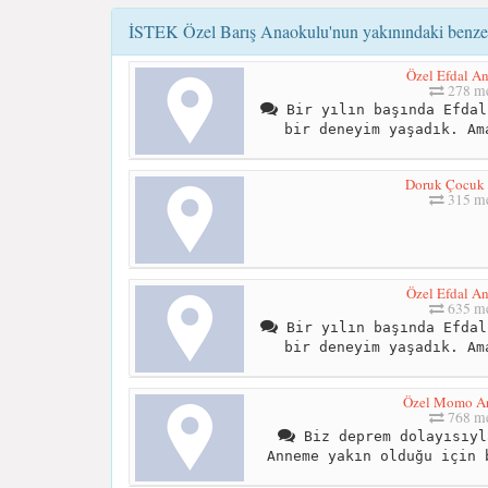
İSTEK Özel Barış Anaokulu'nun yakınındaki benzer
Özel Efdal A
278 me
Bir yılın başında Efdal
bir deneyim yaşadık. Am
Doruk Çocuk
315 me
Özel Efdal A
635 me
Bir yılın başında Efdal
bir deneyim yaşadık. Am
Özel Momo A
768 me
Biz deprem dolayısıyl
Anneme yakın olduğu için 