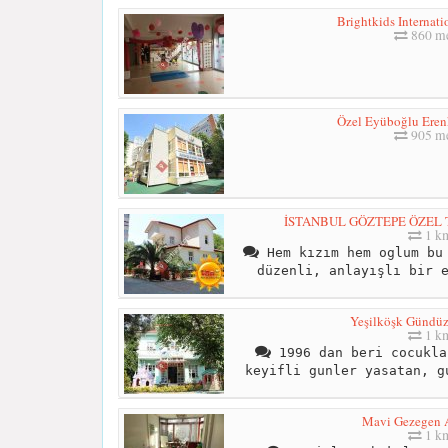
Brightkids Internati
860 me
Özel Eyüboğlu Ere
905 me
İSTANBUL GÖZTEPE ÖZEL
1 k
Hem kızım hem oglum bu 
düzenli, anlayışlı bir 
Yeşilköşk Gündü
1 k
1996 dan beri cocukla
keyifli gunler yasatan, g
Mavi Gezegen 
1 k