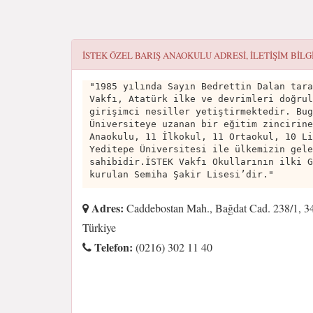
İSTEK ÖZEL BARIŞ ANAOKULU
ADRESI, ILETIŞIM BILG
"1985 yılında Sayın Bedrettin Dalan tara
Vakfı, Atatürk ilke ve devrimleri doğrul
girişimci nesiller yetiştirmektedir. Bug
Üniversiteye uzanan bir eğitim zincirine
Anaokulu, 11 İlkokul, 11 Ortaokul, 10 Li
Yeditepe Üniversitesi ile ülkemizin gele
sahibidir.İSTEK Vakfı Okullarının ilki G
kurulan Semiha Şakir Lisesi’dir."
Adres:
Caddebostan Mah., Bağdat Cad. 238/1, 34
Türkiye
Telefon:
(0216) 302 11 40