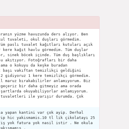
uranın yüzme havuzunda ders alıyor. Ben
kul tuvaleti, okul duşları görmedim.
Tüm paslı tuvalet kağıtları kutuları açık
r kere kağıt havlu görmedim. Tüm duşlar
or, sinek böcek içinde. Tüm duş başlıkları
su akıtıyor. Fotoğrafları bir daha
 ama o kokuyu da keşke buradan
t başı vakıftan temizlikçi geldiğini
 2 gidiyoruz 1 kere temizlikçi görmedim.
ıl maruz bırakabilirler anlamıyorum. Biz
zgeçeriz bir daha gitmeyiz ama orada
 şartlarda okuyabiliyorlar anlamıyorum.
 tuvaletleri ile yarışır durumda. Çok
şa yapan kantini var çok ayip. Derhal
yip hic yakismamis.10 tl lik çikolatayı 25
fiş yok fatura yok nasil istir . Ne okula
yakışmamış .