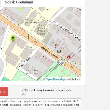
Sokak Görünümü
©
OpenStreetMap
contributors
İSTEK Özel Barış Anaokulu
haritasını sitene
erim
ekle;