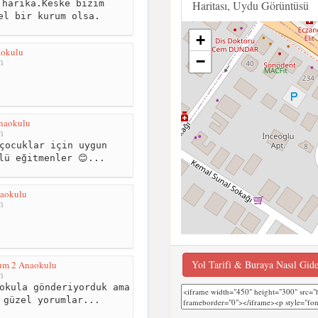
harika.Keske bizim
Haritası, Uydu Görüntüsü
el bir kurum olsa.
+
aokulu
−
m
naokulu
m
çocuklar için uygun
lü eğitmenler 😊...
naokulu
m
Yol Tarifi & Buraya Nasıl Gid
um 2 Anaokulu
m
okula gönderiyorduk ama
 güzel yorumlar...