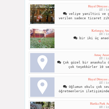
Hayal Dünyası
1 k
veliye yaniltici ve g
verilen sadece ticaret zi
Kırlangıç An
1 k
bir iki üç anao
Amaç Anao
1 k
Çok güzel bir anaokulu ö
çok teşekkürler 10 s
Hayal Dünyası
1 k
Oğlumun okulu çok sev
öğretmenlerin iletişimind
Harika Park A
1 k