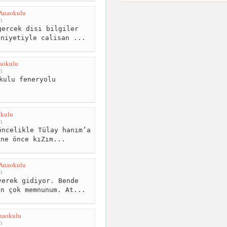
 Anaokulu
m
ercek disi bilgiler
hniyetiyle calisan ...
aokulu
m
kulu feneryolu
kulu
m
ncelikle Tülay hanım’a
ene önce kıZım...
 Anaokulu
m
erek gidiyor. Bende
en çok memnunum. At...
naokulu
m