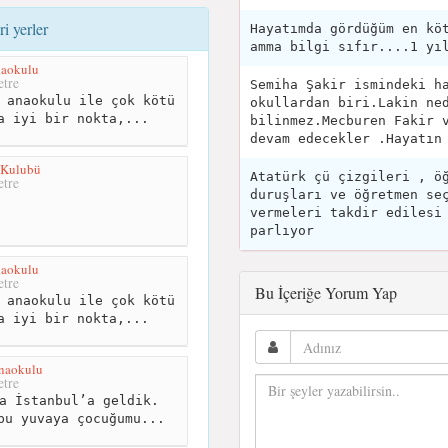
i yerler
Hayatımda gördüğüm en kö
amma bilgi sıfır....1 yı
naokulu
tre
Semiha Şakir ismindeki h
 anaokulu ile çok kötü
okullardan biri.Lakin ne
a iyi bir nokta,...
bilinmez.Mecburen Fakir 
devam edecekler .Hayatın
 Kulubü
Atatürk çü çizgileri , ö
tre
duruşları ve öğretmen se
vermeleri takdir edilesi
parlıyor
naokulu
tre
Bu İçeriğe Yorum Yap
 anaokulu ile çok kötü
a iyi bir nokta,...
naokulu
tre
a İstanbul’a geldik.
bu yuvaya çocuğumu...