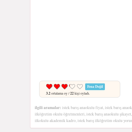
Fena Değil
3.2
ortalama oy /
22
kişi oyladı.
ilgili aramalar:
istek barış anaokulu fiyat, istek barış anaok
ilköğretim okulu öğretmenleri, istek barış anaokulu şikayet, 
ilkokulu akademik kadro, istek barış ilköğretim okulu yorum