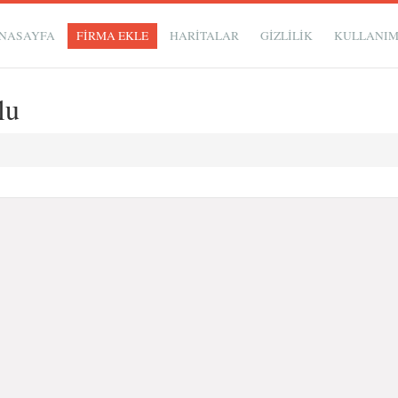
NASAYFA
FİRMA EKLE
HARİTALAR
GIZLILIK
KULLANI
lu