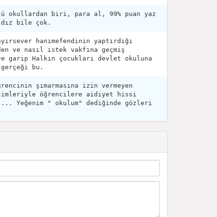
tü okullardan biri, para al, 99% puan yaz
ldız bile çok.
ayırsever hanımefendinin yaptırdığı
den ve nasıl istek vakfına geçmiş
ve garip Halkın çocukları devlet okuluna
 gerçeği bu.
ğrencinin şımarmasına izin vermeyen
çimleriyle öğrencilere aidiyet hissi
 ... Yeğenim " okulum" dediğinde gözleri