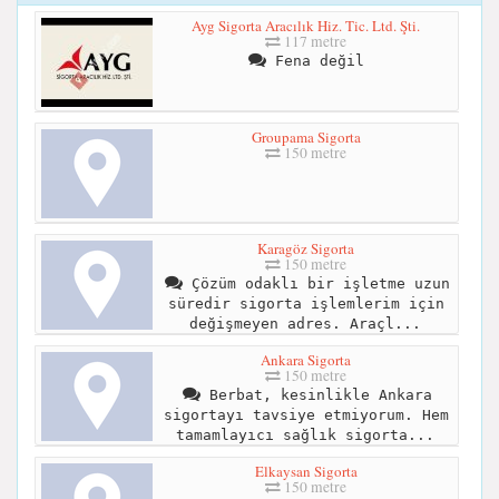
Ayg Sigorta Aracılık Hiz. Tic. Ltd. Şti.
117 metre
Fena değil
Groupama Sigorta
150 metre
Karagöz Sigorta
150 metre
Çözüm odaklı bir işletme uzun
süredir sigorta işlemlerim için
değişmeyen adres. Araçl...
Ankara Sigorta
150 metre
Berbat, kesinlikle Ankara
sigortayı tavsiye etmiyorum. Hem
tamamlayıcı sağlık sigorta...
Elkaysan Sigorta
150 metre