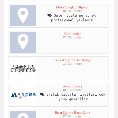
Musa Çalışkan Sigorta
187 metre
Güler yüzlü personel,
profesyonel yaklasim
Kırkımcılar
203 metre
Cankal Sigorta Acenteliği
221 metre
Arces Sigorta
232 metre
trafik sigorta fiyatları çok
uygun güvenilir
Hisar Sigorta Bursa Şube
484 metre