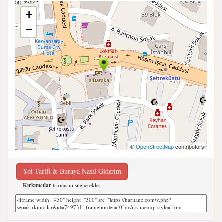
+
−
©
OpenStreetMap
contributors
Yol Tarifi & Buraya Nasıl Giderim
Kırkımcılar
haritasını sitene ekle;