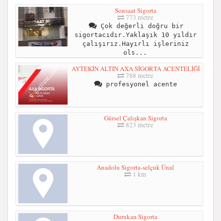
Sonsaat Sigorta
773 metre
Çok değerli doğru bir
sigortacıdır.Yaklaşık 10 yıldır
çalışırız.Hayırlı işleriniz
ols...
AYTEKİN ALTIN AXA SİGORTA ACENTELİĞİ
788 metre
profesyonel acente
Gürsel Çalışkan Sigorta
823 metre
Anadolu Sigorta-selçuk Ünal
1 km
Durukan Sigorta