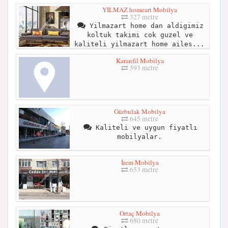
YILMAZ homeart Mobilya
327 metre
Yilmazart home dan aldigimiz
koltuk takimi cok guzel ve
kaliteli yilmazart home ailes...
Karanfil Mobilya
593 metre
Gürbulak Mobilya
645 metre
Kaliteli ve uygun fiyatlı
mobilyalar.
İrem Mobilya
653 metre
Ortaç Mobilya
680 metre