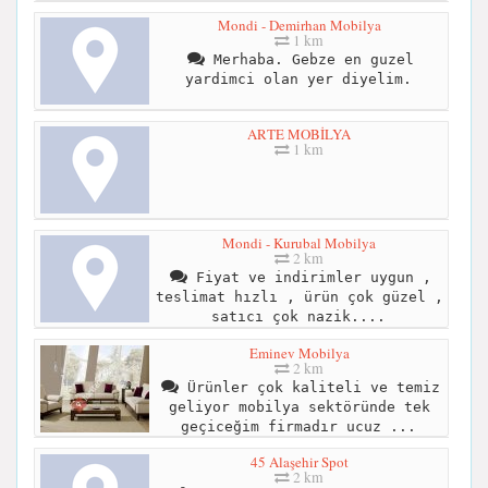
Mondi - Demirhan Mobilya
1 km
Merhaba. Gebze en guzel
yardimci olan yer diyelim.
ARTE MOBİLYA
1 km
Mondi - Kurubal Mobilya
2 km
Fiyat ve indirimler uygun ,
teslimat hızlı , ürün çok güzel ,
satıcı çok nazik....
Eminev Mobilya
2 km
Ürünler çok kaliteli ve temiz
geliyor mobilya sektöründe tek
geçiceğim firmadır ucuz ...
45 Alaşehir Spot
2 km