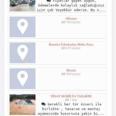
Fiyatlar gayet uygun,
ödemelerde kolaylık sağladığınız
için çok teşekkür ederim. Bu s...
Ofismer
780 metre
Kunduz Fabrıkadan Halka Satış
853 metre
Mondi
990 metre
SİNAY MOBİLYA TASARIM
1 km
Gerekli her tür özveri ile
birlikte , tasarım ve montaj
aşamasında kusursuza yakın bi...