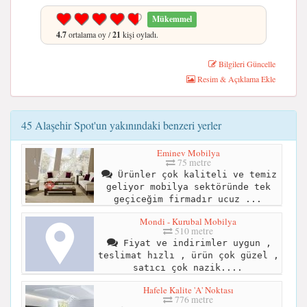
Mükemmel
4.7
ortalama oy /
21
kişi oyladı.
Bilgileri Güncelle
Resim & Açıklama Ekle
45 Alaşehir Spot'un yakınındaki benzeri yerler
Eminev Mobilya
75 metre
Ürünler çok kaliteli ve temiz
geliyor mobilya sektöründe tek
geçiceğim firmadır ucuz ...
Mondi - Kurubal Mobilya
510 metre
Fiyat ve indirimler uygun ,
teslimat hızlı , ürün çok güzel ,
satıcı çok nazik....
Hafele Kalite 'A' Noktası
776 metre