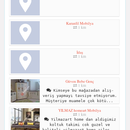
Karanfil Mobilya
1 km
İdaş
1 km
Güven Bebe Genç
1 km
Kimseye bu mağazadan alış-
veriş yapmayı tavsiye etmiyorum.
Müşteriye muamele çok kötü...
YILMAZ homeart Mobilya
1 km
Yilmazart home dan aldigimiz
koltuk takimi cok guzel ve
kaliteli yilmazart home ailes...