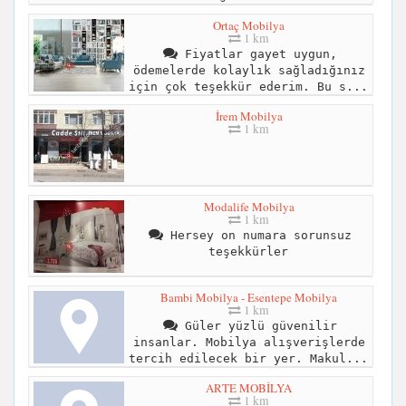
Ortaç Mobilya
1 km
Fiyatlar gayet uygun,
ödemelerde kolaylık sağladığınız
için çok teşekkür ederim. Bu s...
İrem Mobilya
1 km
Modalife Mobilya
1 km
Hersey on numara sorunsuz
teşekkürler
Bambi Mobilya - Esentepe Mobilya
1 km
Güler yüzlü güvenilir
insanlar. Mobilya alışverişlerde
tercih edilecek bir yer. Makul...
ARTE MOBİLYA
1 km