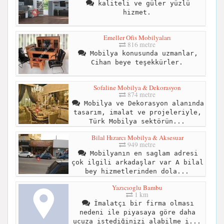
kaliteli ve güler yüzlü
hizmet.
Emeller Ofis Mobilyaları
816 metre
Mobilya konusunda uzmanlar,
Cihan beye teşekkürler.
Sofaline Mobilya & Dekorasyon
874 metre
Mobilya ve Dekorasyon alanında
tasarım, imalat ve projeleriyle,
Türk Mobilya sektörün...
Bilal Hızarcı Mobilya & Aksesuar
949 metre
Mobilyanın en saglam adresi
çok ilgili arkadaşlar var A bilal
bey hizmetlerinden dola...
Yazıcıoglu Bambu
1 km
İmalatçı bir firma olması
nedeni ile piyasaya göre daha
ucuza istediğinizi alabilme i...