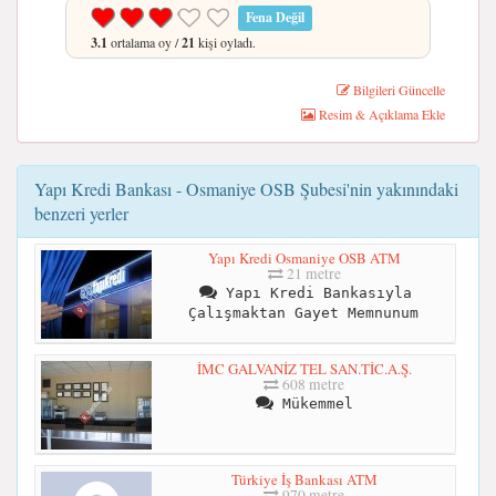
Fena Değil
3.1
ortalama oy /
21
kişi oyladı.
Bilgileri Güncelle
Resim & Açıklama Ekle
Yapı Kredi Bankası - Osmaniye OSB Şubesi'nin yakınındaki
benzeri yerler
Yapı Kredi Osmaniye OSB ATM
21 metre
Yapı Kredi Bankasıyla
Çalışmaktan Gayet Memnunum
İMC GALVANİZ TEL SAN.TİC.A.Ş.
608 metre
Mükemmel
Türkiye İş Bankası ATM
970 metre