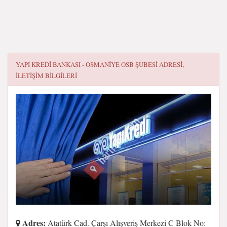
YAPI KREDI BANKASI - OSMANIYE OSB ŞUBESI
ADRESI,
ILETIŞIM BILGILERI
Adres:
Atatürk Cad. Çarşı Alışveriş Merkezi C Blok No: