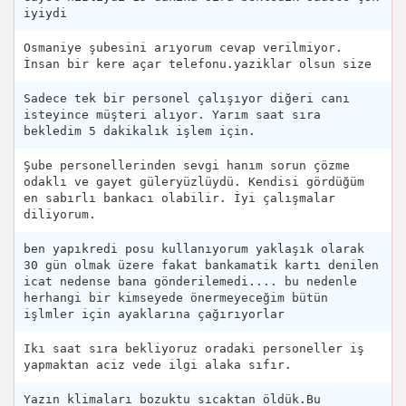
iyiydi
Osmaniye şubesini arıyorum cevap verilmiyor.
İnsan bir kere açar telefonu.yaziklar olsun size
Sadece tek bir personel çalışıyor diğeri canı
isteyince müşteri alıyor. Yarım saat sıra
bekledim 5 dakikalık işlem için.
Şube personellerinden sevgi hanım sorun çözme
odaklı ve gayet güleryüzlüydü. Kendisi gördüğüm
en sabırlı bankacı olabilir. İyi çalışmalar
diliyorum.
ben yapıkredi posu kullanıyorum yaklaşık olarak
30 gün olmak üzere fakat bankamatik kartı denilen
icat nedense bana gönderilemedi.... bu nedenle
herhangi bir kimseyede önermeyeceğim bütün
işlmler için ayaklarına çağırıyorlar
Ikı saat sıra bekliyoruz oradaki personeller iş
yapmaktan aciz vede ilgi alaka sıfır.
Yazın klimaları bozuktu sıcaktan öldük.Bu