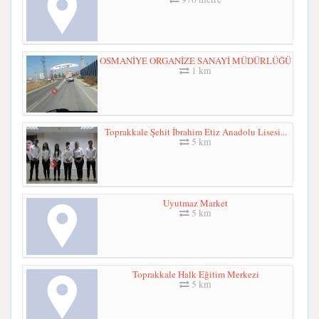
OSMANİYE ORGANİZE SANAYİ MÜDÜRLÜĞÜ
1 km
Toprakkale Şehit İbrahim Etiz Anadolu Lisesi...
5 km
Uyutmaz Market
5 km
Toprakkale Halk Eğitim Merkezi
5 km