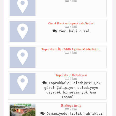
6 km
Ziraat Bankası-toprakkale Şubesi
6 km
Yeni hali güzel
Toprakkale İlçe Milli Eğitim Müdürlüğü...
6 km
Toprakkale Belediyesi
6 km
Toprakkale Belediyesi Çok
güzel Çalışıyor belediyeye
diyecek birşeyim yok Ama
İnsanl...
Binboga fıstık
7 km
Osmaniyede fıstık fabrikası