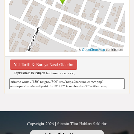
©
OpenStreetMap
contributors
Yol Tarifi & Buraya Nasıl Giderim
Toprakkale Belediyesi
haritasını sitene ekle;
Copyright 2026 | Sitenin Tüm Hakları Saklıdır.