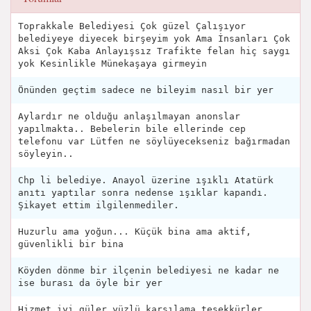
Toprakkale Belediyesi Çok güzel Çalışıyor
belediyeye diyecek birşeyim yok Ama İnsanları Çok
Aksi Çok Kaba Anlayışsız Trafikte felan hiç saygı
yok Kesinlikle Münekaşaya girmeyin
Önünden geçtim sadece ne bileyim nasıl bir yer
Aylardır ne olduğu anlaşılmayan anonslar
yapılmakta.. Bebelerin bile ellerinde cep
telefonu var Lütfen ne söylüyecekseniz bağırmadan
söyleyin..
Chp li belediye. Anayol üzerine ışıklı Atatürk
anıtı yaptılar sonra nedense ışıklar kapandı.
Şikayet ettim ilgilenmediler.
Huzurlu ama yoğun... Küçük bina ama aktif,
güvenlikli bir bina
Köyden dönme bir ilçenin belediyesi ne kadar ne
ise burası da öyle bir yer
Hizmet iyi güler yüzlü karsılama teşekkürler