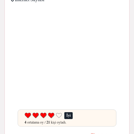
İyi
4
ortalama oy /
21
kişi oyladı.