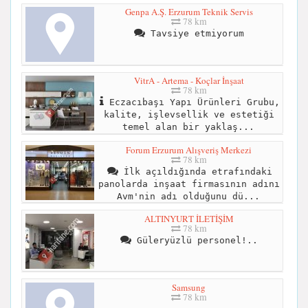
Genpa A.Ş. Erzurum Teknik Servis
78 km
Tavsiye etmiyorum
VitrA - Artema - Koçlar İnşaat
78 km
Eczacıbaşı Yapı Ürünleri Grubu,
kalite, işlevsellik ve estetiği
temel alan bir yaklaş...
Forum Erzurum Alışveriş Merkezi
78 km
İlk açıldığında etrafındaki
panolarda inşaat firmasının adını
Avm'nin adı olduğunu dü...
ALTINYURT İLETİŞİM
78 km
Güleryüzlü personel!..
Samsung
78 km