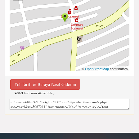
©
OpenStreetMap
contributors
Yol Tarifi & Buraya Nasıl Giderim
Vestel
haritasını sitene ekle;