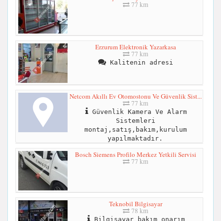
77 km
Erzurum Elektronik Yazarkasa
77 km
Kalitenin adresi
Netcom Akıllı Ev Otomostonu Ve Güvenlik Sist...
77 km
Güvenlik Kamera Ve Alarm
Sistemleri
montaj,satış,bakım,kurulum
yapılmaktadır.
Bosch Siemens Profilo Merkez Yetkili Servisi
77 km
Teknobil Bilgisayar
78 km
Bilgisayar bakım onarım