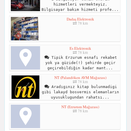
hizmetleri vermekteyiz.
Bilgisayar bakım hizmeti profe...
Dadaş Elektronik
78 km
Es Elektronik
78 km
Tipik Erzurum esnafı rekabet
yok ya güzide(!) şehirde geçir
geçirebildiğin kadar mant...
NT (Palandöken AVM Mağazası)
78 km
Aradıgınız kitap bulunmadigi
gibi lakayd bosvermis elemanların
uyusuklugundan rahatsı...
NT (Erzurum Mağazası)
78 km