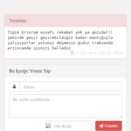
Yorumlar
Tipik Erzurum esnafı rekabet yok ya güzide(!)
şehirde geçir geçirebildiğin kadar mantığıyla
çalışıyorlar yolunuz düşmesin gidin trabzonda
erzincanda işinizi halledin
9 yıl önce (20-05-2018)
Bu İçeriğe Yorum Yap
Gönder