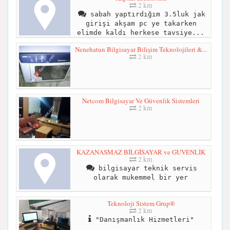
2 km
sabah yaptırdığım 3.5luk jak
girişi akşam pc ye takarken
elimde kaldı herkese tavsiye...
Nenehatun Bilgisayar Bilişim Teknolojileri &...
2 km
Netcom Bilgisayar Ve Güvenlik Sistemleri
2 km
KAZANASMAZ BİLGİSAYAR ve GUVENLİK
2 km
bilgisayar teknik servis
olarak mukemmel bir yer
Teknoloji Sistem Grup®
2 km
"Danışmanlık Hizmetleri"