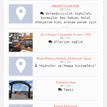
HİKMET ELEKTRİK
2 km
Dolandırıcılık teşkilatı
kurmuşlar ben hakimi helal
etmiyorum kimi arasam param için
...
Alo Çilingir/ Canımoğlu Ticaret / 1998
2 km
Ellerine sağlık
Murat Bobinaj Elektrik, Elektronik, İnşaat, ...
2 km
"Hidrofor ve Pompa Sistemleri"
Yılmazlar Grup
2 km
Temiz
Kaptan Elektronik