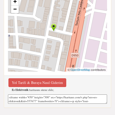
+
−
©
OpenStreetMap
contributors
Yol Tarifi & Buraya Nasıl Giderim
Es Elektronik
haritasını sitene ekle;