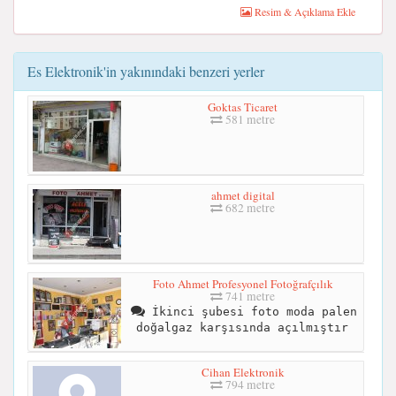
Resim & Açıklama Ekle
Es Elektronik'in yakınındaki benzeri yerler
Goktas Ticaret
581 metre
ahmet digital
682 metre
Foto Ahmet Profesyonel Fotoğrafçılık
741 metre
İkinci şubesi foto moda palen
doğalgaz karşısında açılmıştır
Cihan Elektronik
794 metre