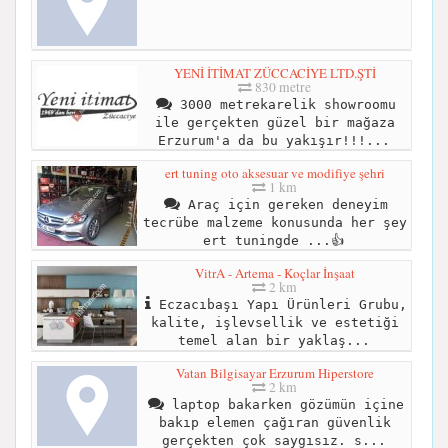
YENİ İTİMAT ZÜCCACİYE LTD.ŞTİ
830 metre
3000 metrekarelik showroomu
ile gerçekten güzel bir mağaza
Erzurum'a da bu yakışır!!!...
ert tuning oto aksesuar ve modifiye şehri
1 km
Araç için gereken deneyim
tecrübe malzeme konusunda her şey
ert tuningde ...👍
VitrA - Artema - Koçlar İnşaat
2 km
Eczacıbaşı Yapı Ürünleri Grubu,
kalite, işlevsellik ve estetiği
temel alan bir yaklaş...
Vatan Bilgisayar Erzurum Hiperstore
2 km
laptop bakarken gözümün içine
bakıp elemen çağıran güvenlik
gerçekten çok saygısız. s...