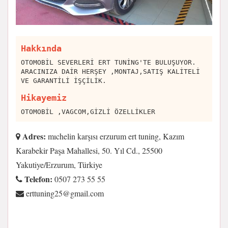
Hakkında
OTOMOBİL SEVERLERİ ERT TUNİNG'TE BULUŞUYOR.
ARACINIZA DAİR HERŞEY ,MONTAJ,SATIŞ KALİTELİ
VE GARANTİLİ İŞÇİLİK.
Hikayemiz
OTOMOBİL ,VAGCOM,GİZLİ ÖZELLİKLER
Adres:
mıchelin karşısı erzurum ert tuning, Kazım
Karabekir Paşa Mahallesi, 50. Yıl Cd., 25500
Yakutiye/Erzurum, Türkiye
Telefon:
0507 273 55 55
moc.liamg@52gninuttre