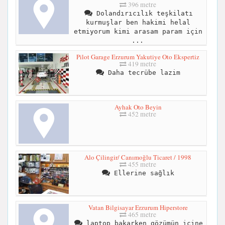
396 metre
Dolandırıcılık teşkilatı
kurmuşlar ben hakimi helal
etmiyorum kimi arasam param için
...
Pilot Garage Erzurum Yakutiye Oto Ekspertiz
419 metre
Daha tecrübe lazim
Ayhak Oto Beyin
452 metre
Alo Çilingir/ Canımoğlu Ticaret / 1998
455 metre
Ellerine sağlık
Vatan Bilgisayar Erzurum Hiperstore
465 metre
laptop bakarken gözümün içine