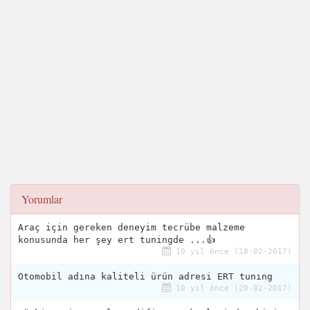
Yorumlar
Araç için gereken deneyim tecrübe malzeme
konusunda her şey ert tuningde ...👍
10 yıl önce (18-02-2017)
Otomobil adına kaliteli ürün adresi ERT tunıng
10 yıl önce (20-02-2017)