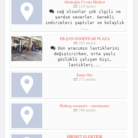
Abidoğlu Civata Market
218 metre
sağ olsunlar çok ilgili ve
yardım severler. Gerekli
indirimleri yaptılar ve kolaylık
...
ER-ŞAN GOODYEAR PLAZA
295 metre
Dün aracımın lastiklerini
değiştirirken, orta yaşlı
gözlüklü çalışan kişi,
lastikleri...
Emin Oto
371 metre
Perktaş otomoti̇v - euromaster
388 metre
HİKMET ELEKTRİK