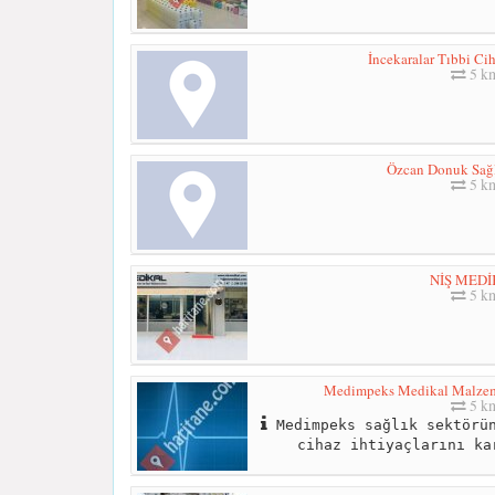
İncekaralar Tıbbi Cih
5 k
Özcan Donuk Sağl
5 k
NİŞ MED
5 k
Medimpeks Medikal Malzemel
5 k
Medimpeks sağlık sektörün
cihaz ihtiyaçlarını ka