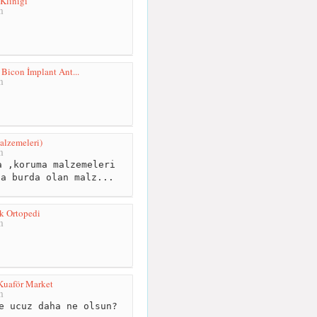
 Kliniği
m
 Bicon İmplant Ant...
m
lzemeleri)
m
 ,koruma malzemeleri
za burda olan malz...
k Ortopedi
m
Kuaför Market
m
e ucuz daha ne olsun?