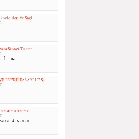
nolojileri Ve Sağl...
m
izm Sanayi Ticaret...
m
 firma
 ENERJİ TASARRUF S...
km
 Satıcıları Sitesi...
km
kere düşünün