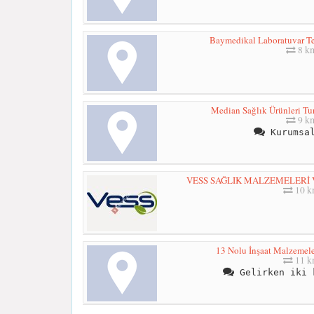
Baymedikal Laboratuvar Tek
8 k
Median Sağlık Ürünleri Tur
9 k
Kurumsal
VESS SAĞLIK MALZEMELERİ VE
10 
13 Nolu İnşaat Malzemeleri
11 
Gelirken iki 