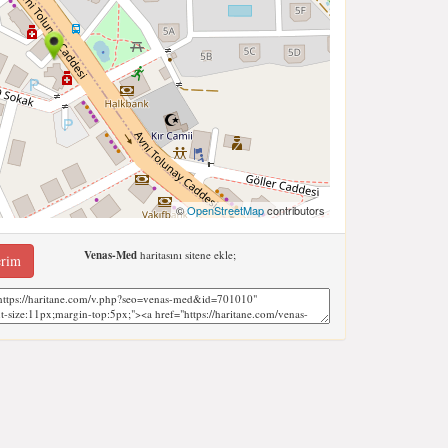
©
OpenStreetMap
contributors
Venas-Med
haritasını sitene ekle;
erim