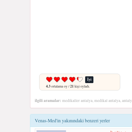
İyi
4.3
ortalama oy /
21
kişi oyladı.
ilgili aramalar:
medikaller antalya, medikal antalya, antaly
Venas-Med'in yakınındaki benzeri yerler