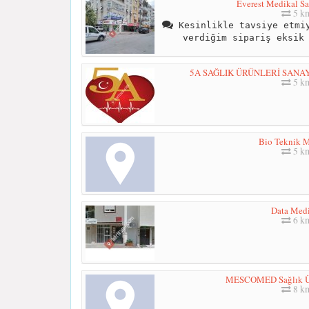
Everest Medikal Sa
5 k
Kesinlikle tavsiye etmiy
verdiğim sipariş eksik
5A SAĞLIK ÜRÜNLERİ SANAYİ 
5 k
Bio Teknik 
5 k
Data Med
6 k
MESCOMED Sağlık Ürü
8 k