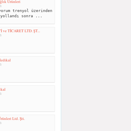
ğlık Ürünleri
m
orum trenyol üzerinden
 yollandı sonra ...
ve TİCARET LTD. ŞT...
m
Medikal
m
ikal
m
nleri Ltd. Şti.
m