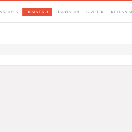
NASAYFA
FİRMA EKLE
HARİTALAR
GIZLILIK
KULLANI