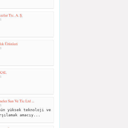
azlar Tic. A. Ş.
m
ık Ürünleri
m
İKAL
m
er San Ve Tic Ltd ...
m
ün yüksek teknoloji ve
rşılamak amacıy...