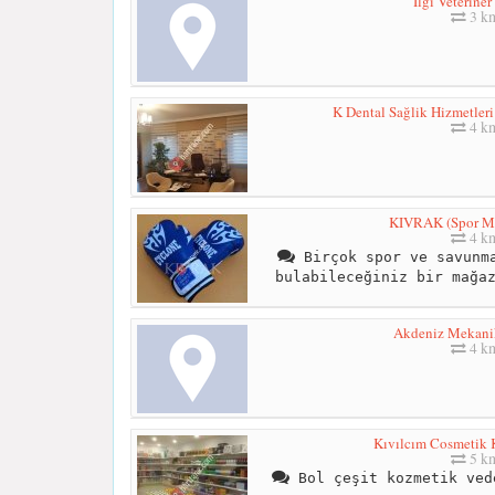
İlgi Veteriner
3 k
K Dental Sağlik Hizmetleri
4 k
KIVRAK (Spor Ma
4 k
Birçok spor ve savunma
bulabileceğiniz bir mağa
Akdeniz Mekani
4 k
Kıvılcım Cosmetik 
5 k
Bol çeşit kozmetik ved