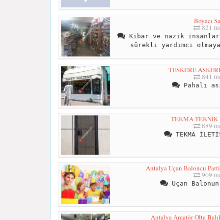
Boyacı Sa
821 me
Kibar ve nazik insanlar
sürekli yardımcı olmay
TESKERE ASKER
841 me
Pahalı as
TEKMA TEKNİK
889 me
TEKMA İLETİ
Antalya Uçan Baloncu Parti
909 me
Uçan Balonun
Antalya Amatör Olta Balık