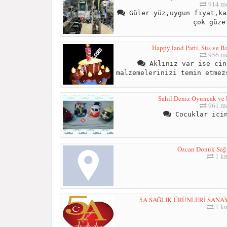
914 me
Güler yüz,uygun fiyat,ka
çok güze
Happy land Parti, Süs ve B
956 me
Aklınız var ise cin
malzemelerinizi temin etmez
Sahil Deniz Oyuncak ve 
961 me
Cocuklar icin
Özcan Donuk Sağl
1 k
5A SAĞLIK ÜRÜNLERİ SANAYİ 
1 k