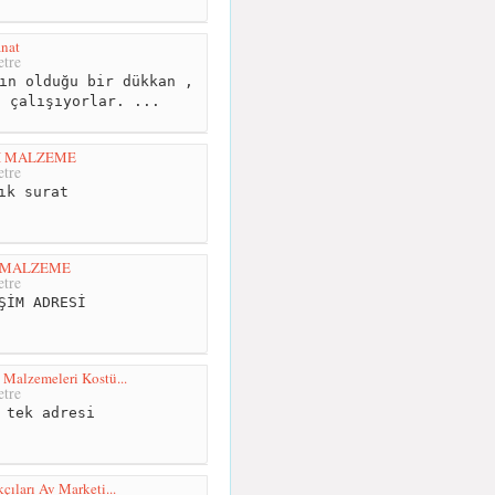
nat
tre
ın olduğu bir dükkan ,
a çalışıyorlar. ...
İ MALZEME
tre
ık surat
 MALZEME
tre
ŞİM ADRESİ
 Malzemeleri Kostü...
tre
 tek adresi
çıları Av Marketi...