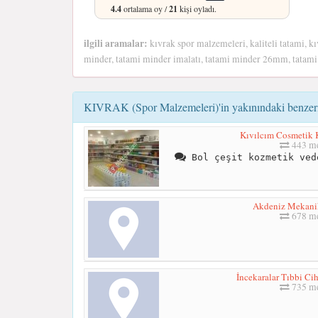
4.4
ortalama oy /
21
kişi oyladı.
ilgili aramalar:
kıvrak spor malzemeleri, kaliteli tatami, kı
minder, tatami minder imalatı, tatami minder 26mm, tata
KIVRAK (Spor Malzemeleri)'in yakınındaki benzeri
Kıvılcım Cosmetik 
443 me
Bol çeşit kozmetik ved
Akdeniz Mekani
678 me
İncekaralar Tıbbi Cih
735 me