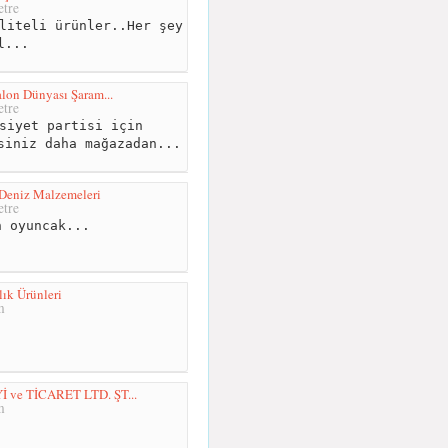
tre
liteli ürünler..Her şey
l...
alon Dünyası Şaram...
tre
siyet partisi için
siniz daha mağazadan...
Deniz Malzemeleri
tre
 oyuncak...
ık Ürünleri
m
ve TİCARET LTD. ŞT...
m