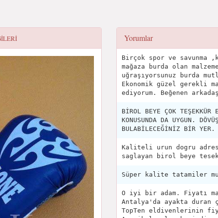
Yorumlar
GILERI
Birçok spor ve savunma ,
mağaza burda olan malzem
uğraşıyorsunuz burda mut
Ekonomik güzel gerekli m
ediyorum. Beğenen arkada
BİROL BEYE ÇOK TEŞEKKÜR 
KONUSUNDA DA UYGUN. DÖVÜ
BULABİLECEĞİNİZ BİR YER.
Kaliteli urun dogru adre
saglayan birol beye tese
Süper kalite tatamiler m
O iyi bir adam. Fiyatı m
Antalya'da ayakta duran 
TopTen eldivenlerinin fi