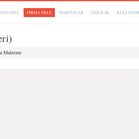
NASAYFA
FİRMA EKLE
HARİTALAR
GIZLILIK
KULLANI
ri)
ya Malzeme