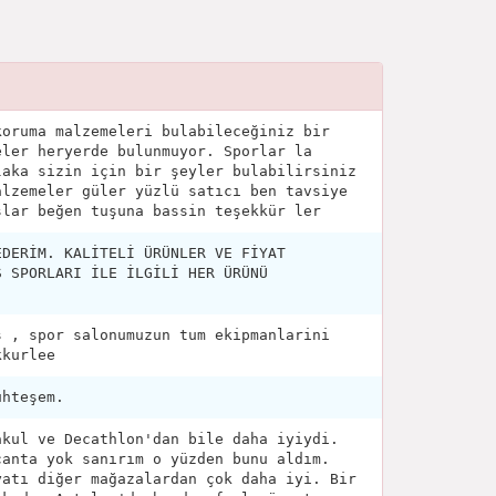
koruma malzemeleri bulabileceğiniz bir
eler heryerde bulunmuyor. Sporlar la
laka sizin için bir şeyler bulabilirsiniz
alzemeler güler yüzlü satıcı ben tavsiye
şlar beğen tuşuna bassin teşekkür ler
EDERİM. KALİTELİ ÜRÜNLER VE FİYAT
Ş SPORLARI İLE İLGİLİ HER ÜRÜNÜ
s , spor salonumuzun tum ekipmanlarini
kkurlee
uhteşem.
akul ve Decathlon'dan bile daha iyiydi.
çanta yok sanırım o yüzden bunu aldım.
yatı diğer mağazalardan çok daha iyi. Bir