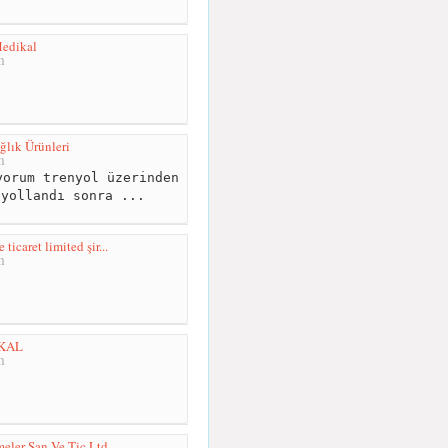
Medikal
m
ğlık Ürünleri
m
orum trenyol üzerinden
 yollandı sonra ...
icaret limited şir...
m
İKAL
m
er San Ve Tic Ltd ...