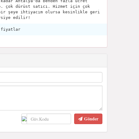
 kadar Antalya'da benden fazla ücret
o. çok dürüst satıcı. Hizmet için çok
bir şeye ihtiyacım olursa kesinlikle geri
vsiye edilir!
 fiyatlar
Gönder