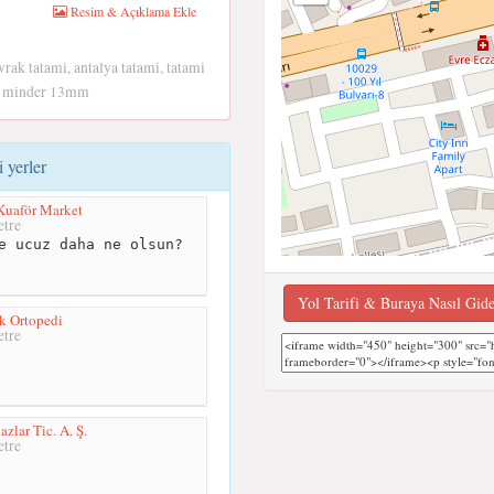
Resim & Açıklama Ekle
vrak tatami, antalya tatami, tatami
mi minder 13mm
 yerler
Kuaför Market
tre
e ucuz daha ne olsun?
Yol Tarifi & Buraya Nasıl Gid
k Ortopedi
tre
azlar Tic. A. Ş.
tre