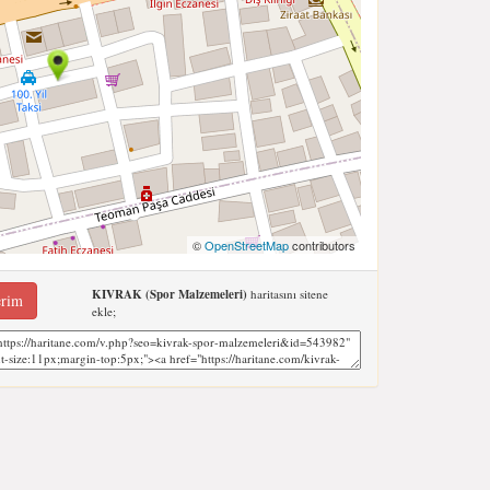
©
OpenStreetMap
contributors
KIVRAK (Spor Malzemeleri)
haritasını sitene
erim
ekle;