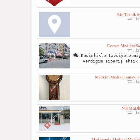
Bio Teknik 
1 k
Everest Medikal Sa
1 k
Kesinlikle tavsiye etmiy
verdiğim sipariş eksik
Medkim Medikal sanayi ve t
1 k
NİŞ MED
1 k
Medimpeks Medikal Malzemel