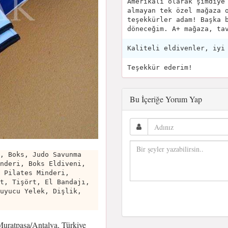
Amerikalı olarak şimdiye
almayan tek özel mağaza 
teşekkürler adam! Başka 
döneceğim. A+ mağaza, ta
Kaliteli eldivenler, iyi
Teşekkür ederim!
Bu İçeriğe Yorum Yap
, Boks, Judo Savunma
nderi, Boks Eldiveni,
 Pilates Minderi,
t, Tişört, El Bandajı,
uyucu Yelek, Dişlik,
Muratpaşa/Antalya, Türkiye