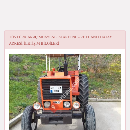
TÜVTÜRK ARAÇ MUAYENE İSTASYONU - REYHANLI HATAY
ADRESI, ILETIŞIM BILGILERI