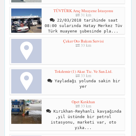
TÜVTÜRK Araç Muayene İstasyonu
31 km
22/03/2018 tarihinde saat
08:00 sularında Hatay Merkez Tüv
Türk muayene şubesinde pla...
Çeker Oto Bakım Servisi
33 km
Tokdemir (1) Akar. Tic. Ve San.Ltd.
33 km
Yayladağı yolunda sakin bir
yer
Opet Kırıkhan
33 km
Kırıkhan-Reyhanlı kavşağında
,yil üstünde bir petrol
istasyonu, marketi var, oto
yıka...