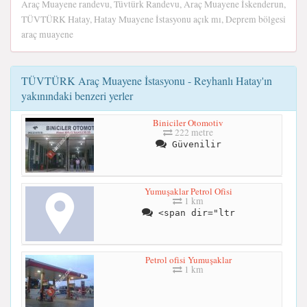
Araç Muayene randevu, Tüvtürk Randevu, Araç Muayene İskenderun,
TÜVTÜRK Hatay, Hatay Muayene İstasyonu açık mı, Deprem bölgesi
araç muayene
TÜVTÜRK Araç Muayene İstasyonu - Reyhanlı Hatay'ın
yakınındaki benzeri yerler
Biniciler Otomotiv
222 metre
Güvenilir
Yumuşaklar Petrol Ofisi
1 km
<span dir="ltr
Petrol ofisi Yumuşaklar
1 km