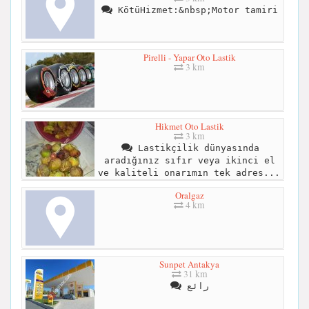
KötüHizmet:&nbsp;Motor tamiri
Pirelli - Yapar Oto Lastik
3 km
Hikmet Oto Lastik
3 km
Lastikçilik dünyasında
aradığınız sıfır veya ikinci el
ve kaliteli onarımın tek adres...
Oralgaz
4 km
Sunpet Antakya
31 km
رائع