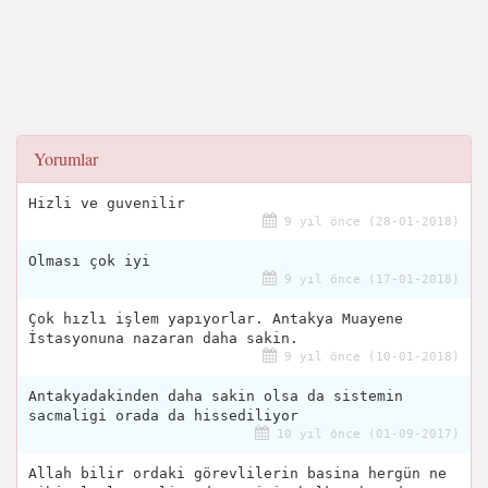
Yorumlar
Hizli ve guvenilir
9 yıl önce (28-01-2018)
Olması çok iyi
9 yıl önce (17-01-2018)
Çok hızlı işlem yapıyorlar. Antakya Muayene
İstasyonuna nazaran daha sakin.
9 yıl önce (10-01-2018)
Antakyadakinden daha sakin olsa da sistemin
sacmaligi orada da hissediliyor
10 yıl önce (01-09-2017)
Allah bilir ordaki görevlilerin basina hergün ne