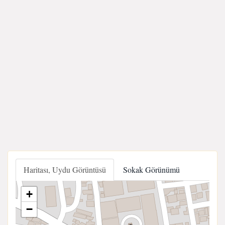
Haritası, Uydu Görüntüsü
Sokak Görünümü
+
−