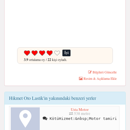
İyi
3.9
ortalama oy /
22
kişi oyladı.
Bilgileri Güncelle
Resim & Açıklama Ekle
Hikmet Oto Lastik'in yakınındaki benzeri yerler
Usta Motor
538 metre
KötüHizmet:&nbsp;Motor tamiri