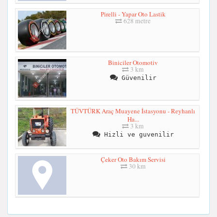
Pirelli - Yapar Oto Lastik
628 metre
Biniciler Otomotiv
3 km
Güvenilir
TÜVTÜRK Araç Muayene İstasyonu - Reyhanlı
Ha...
3 km
Hizli ve guvenilir
Çeker Oto Bakım Servisi
30 km