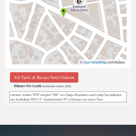
©
OpenStreetMap
contributors
Yol Tarifi & Buraya Nasıl Giderim
Hikmet Oto Lastik
haritasını sitene ekle;