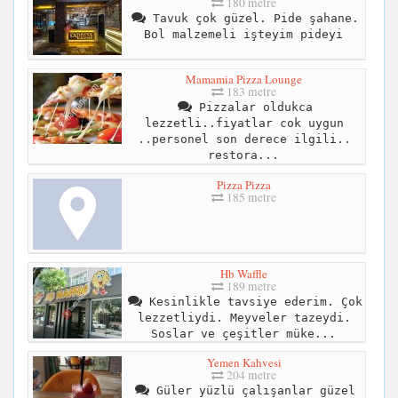
180 metre
Tavuk çok güzel. Pide şahane.
Bol malzemeli işteyim pideyi
Mamamia Pizza Lounge
183 metre
Pizzalar oldukca
lezzetli..fiyatlar cok uygun
..personel son derece ilgili..
restora...
Pizza Pizza
185 metre
Hb Waffle
189 metre
Kesinlikle tavsiye ederim. Çok
lezzetliydi. Meyveler tazeydi.
Soslar ve çeşitler müke...
Yemen Kahvesi
204 metre
Güler yüzlü çalışanlar güzel