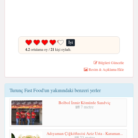
İyi
4.2
ortalama oy /
21
kişi oyladı.
Bilgileri Güncelle
Resim & Açıklama Ekle
Turunç Fast Food'un yakınındaki benzeri yerler
Bolbol İzmir Kömürde Sandviç
7 metre
Adıyaman Çiğköftecisi Aziz Usta - Karaman...
72 metre