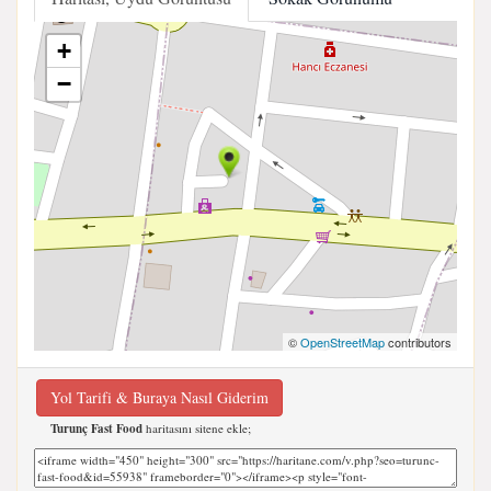
+
−
©
OpenStreetMap
contributors
Yol Tarifi & Buraya Nasıl Giderim
Turunç Fast Food
haritasını sitene ekle;