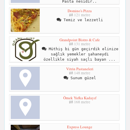
Pasta nesidir..
Domino's Pizza
121 metre
Temiz ve lezzetli
Grandpoint Bistro & Cafe
131 metre
Müthiş bi gün geçirdik elinize
sağlık yemekler şahaneydi
özellikle siyah saçlı bayan ...
Vitrin Pastaneleri
148 metre
Sunum güzel
Örnek Yufka Kadayıf
168 metre
Express Lounge