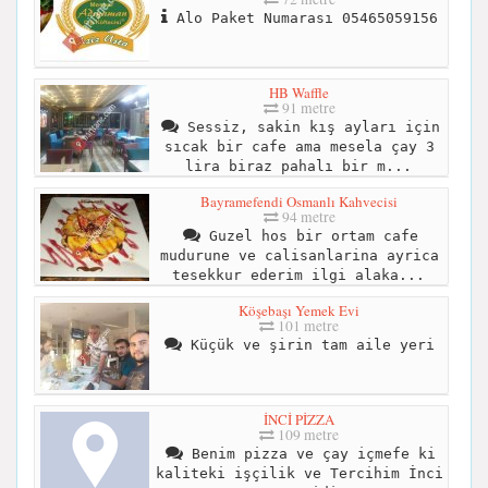
Alo Paket Numarası 05465059156
HB Waffle
91 metre
Sessiz, sakin kış ayları için
sıcak bir cafe ama mesela çay 3
lira biraz pahalı bir m...
Bayramefendi Osmanlı Kahvecisi
94 metre
Guzel hos bir ortam cafe
mudurune ve calisanlarina ayrica
tesekkur ederim ilgi alaka...
Köşebaşı Yemek Evi
101 metre
Küçük ve şirin tam aile yeri
İNCİ PİZZA
109 metre
Benim pizza ve çay içmefe ki
kaliteki işçilik ve Tercihim İnci