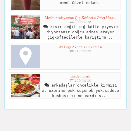
menü Güzel mekan.
Meşhur Adıyaman Çiğ Köftecisi Ömer Usta...
209 metre
kısır değil çiğ köfte yiyeyim
diyorsanız doğru adres arayer
çiğköftecilerle karıştırm...
Ay Işığı Akdeniz Lokantası
212 metre
Eredem park
256 metre
arkadaşlar öncelikle kırmızı
et üzerine pek seçenek yok.sadece
kuşbaşı mi ne vardı s...