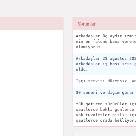
Yorumlar
Arkadaşlar üç aydır izmi
nin en fulünü bana verem
alamıyorum
Arkadaşlar 23 ağustos 20
arkadaşlar iş başı için 
oldu.
İşçi servisi düzensiz, y
30 senemi verdiğim gurur
Yük getiren sürücüler iç
saatlerce bekli günlerce
yok tuvaletler pislik iç
saatlerce orada bekliyor