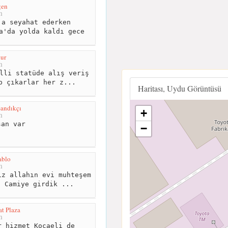
gen
m
a seyahat ederken
a'da yolda kaldı gece
ur
m
lli statüde alış veriş
p çıkarlar her z...
Haritası, Uydu Görüntüsü
Sandıkçı
+
m
an var
−
ablo
m
z allahın evi muhteşem
E Camiye girdik ...
t Plaza
m
 hizmet Kocaeli de