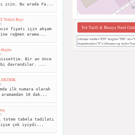
rı icin. Bu arada Fa...
 Yetkili Bayi
m
Yol Tarifi & Buraya Nasıl Gid
cın fiyatı için akşam
rine rağmen arama...
d Akgün
m
issettim. Bir an önce
ibi davrandılar. ...
LEKTRİK
m
mda ilk numara olarak
 aramamdan 10 dak...
inç
m
 totem tabela tadilatı
tişim çok iyiydi...