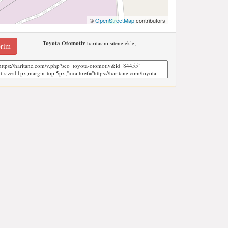
©
OpenStreetMap
contributors
Toyota Otomotiv
haritasını sitene ekle;
erim