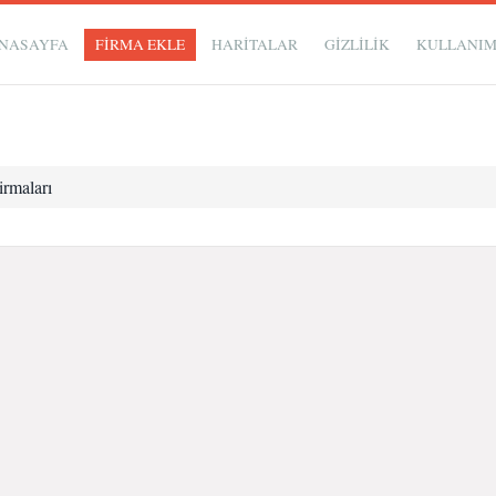
NASAYFA
FİRMA EKLE
HARİTALAR
GIZLILIK
KULLANI
rmaları