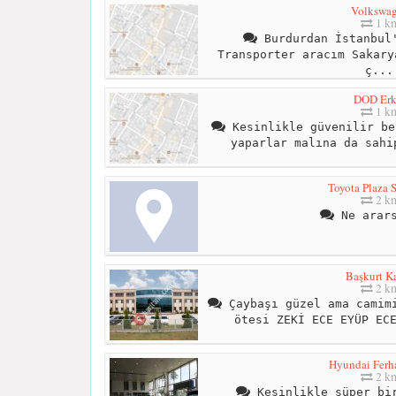
Volkswa
1 k
Burdurdan İstanbul'
Transporter aracım Sakary
ç...
DOD Erk
1 k
Kesinlikle güvenilir be
yaparlar malına da sahi
Toyota Plaza 
2 k
Ne arars
Başkurt K
2 k
Çaybaşı güzel ama camimi
ötesi ZEKİ ECE EYÜP EC
Hyundai Ferha
2 k
Kesinlikle süper bir