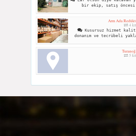
bir ekip, satış öncesi
Arm Ada Redüktör
4 k
Kusursuz hizmet kalit
donanım ve tecrübeli yakl
Turanoğ
5 k