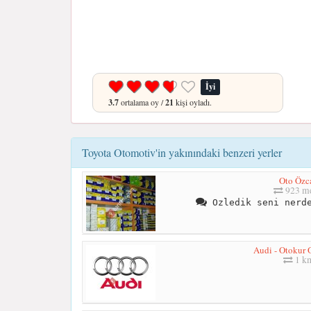
İyi
3.7
ortalama oy /
21
kişi oyladı.
Toyota Otomotiv'in yakınındaki benzeri yerler
Oto Özc
923 me
Ozledik seni nerde
Audi - Otokur 
1 k