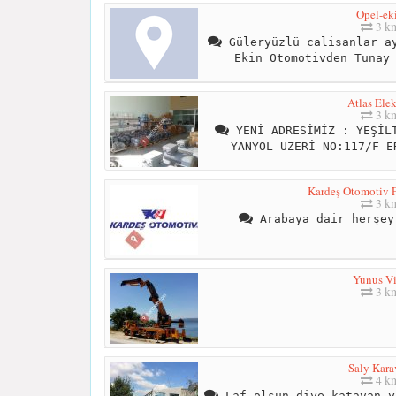
Opel-ek
3 k
Güleryüzlü calisanlar ay
Ekin Otomotivden Tunay
Atlas Elek
3 k
YENİ ADRESİMİZ : YEŞİLT
YANYOL ÜZERİ NO:117/F E
Kardeş Otomotiv F
3 k
Arabaya dair herşey
Yunus V
3 k
Saly Kara
4 k
Laf olsun diye katavan y