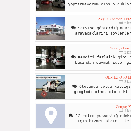
yaptirmiyorum cins oldukla
Akgün Otomobil FIAT
2 k
Servise gösterdiğim ara
arayacaklarını söylemle
Sakarya For
2 k
Kendimi fazlalık gibi h
basından savmak ister g
ÖLMEZ OTO E
3 k
Otobanda yolda kaldigi
googlede olmez oto cikti
Genpaş V
3 k
12 metre yüksekliğindeki
için hizmet aldım. İle