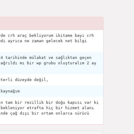
rde crh araç bekliyorum ikitame bayi crh
edi ayrıca ne zaman gelecek net bilgi
24 tarihinde mülakat ve sağlıktan geçen
çağrıldı mı bir wp grubu oluşturalım 2 ay
eterli düzeyde değil,
 kaynağım
in tam bir rezillik bir doğu kapısı var ki
 bekleniyor etrafta hiç bir hizmet alanı
inde çağ dışı bir ortam onlarca sürücü
.