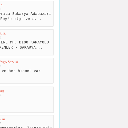
in
m
rıca Sakarya Adapazarı
 Bey'e ilgi ve a...
trik
m
EPE MH. D100 KARAYOLU
RENLER - SAKARYA...
rigo Servisi
m
 ve her hizmet var
inç
m
van
m
apmıyorlar. İşinin ehli