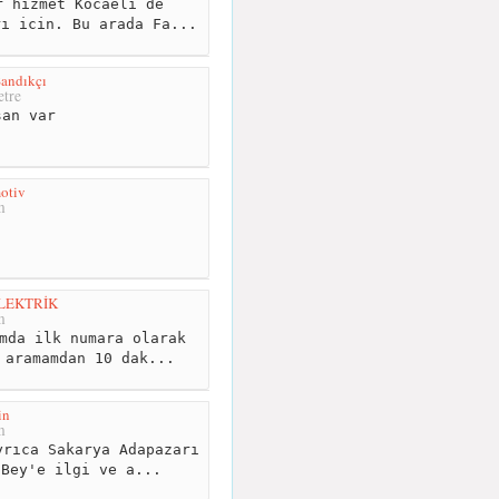
 hizmet Kocaeli de
rı icin. Bu arada Fa...
Sandıkçı
tre
an var
otiv
m
LEKTRİK
m
mda ilk numara olarak
 aramamdan 10 dak...
in
m
rıca Sakarya Adapazarı
 Bey'e ilgi ve a...