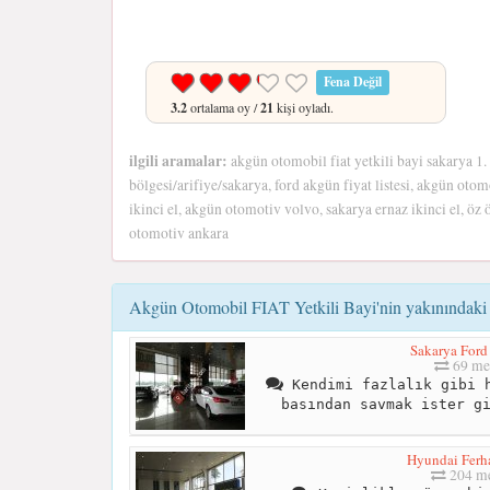
Fena Değil
3.2
ortalama oy /
21
kişi oyladı.
ilgili aramalar:
akgün otomobil fiat yetkili bayi sakarya 1.
bölgesi/arifiye/sakarya, ford akgün fiyat listesi, akgün otom
ikinci el, akgün otomotiv volvo, sakarya ernaz ikinci el, öz 
otomotiv ankara
Akgün Otomobil FIAT Yetkili Bayi'nin yakınındaki 
Sakarya For
69 me
Kendimi fazlalık gibi h
basından savmak ister g
Hyundai Ferha
204 me