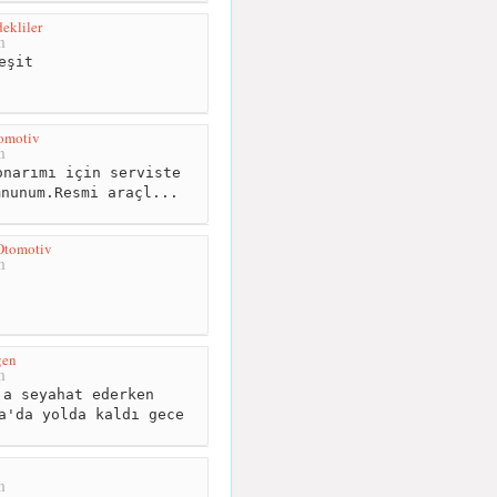
dekliler
m
eşit
omotiv
m
narımı için serviste
mnunum.Resmi araçl...
Otomotiv
m
gen
m
a seyahat ederken
a'da yolda kaldı gece
m