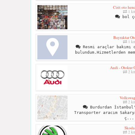
Cirit oto hen
1 k
bol ç
Bayraktar Ot
1 k
Resmi araçlar bakımı o
bulundum.Hizmetlerden me
Audi - Otokur 
2 k
Volkswa
2 k
Burdurdan İstanbul'
Transporter aracım Sakary
ç...
Skoda
2 k