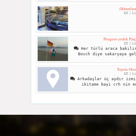
ilkhunlar
2 k
Peugeot-yedek Parç
2 k
Her türlü araca bakılır
Bosch diye sakaryaya ge
Toyota Oto
2 k
Arkadaşlar üç aydır izmi
ikitame bayi crh nin e