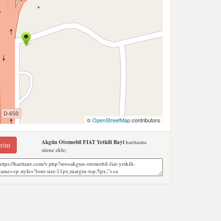
©
OpenStreetMap
contributors
Akgün Otomobil FIAT Yetkili Bayi
haritasını
erim
sitene ekle;