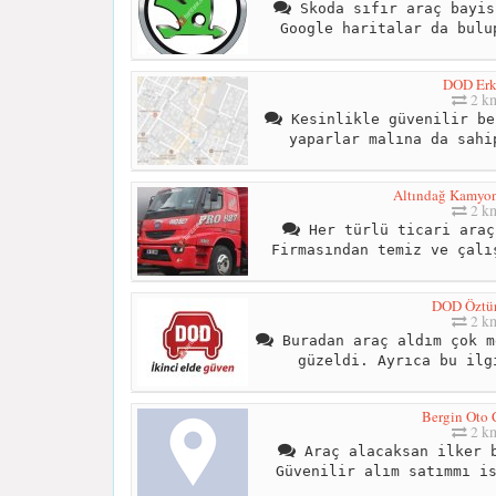
Skoda sıfır araç bayis
Google haritalar da bulu
DOD Erk
2 k
Kesinlikle güvenilir be
yaparlar malına da sahi
Altındağ Kamyon 
2 k
Her türlü ticari araç
Firmasından temiz ve çalı
DOD Öztür
2 k
Buradan araç aldım çok m
güzeldi. Ayrıca bu ilg
Bergin Oto 
2 k
Araç alacaksan ilker b
Güvenilir alım satımmı i