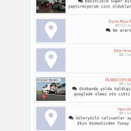
Kesinlikle süper bir
yaptirmiyorum cins oldukla
Toyota Plaza 
503 me
Ne arars
Ekin Otom
1 k
ÖLMEZ OTO E
1 k
Otobanda yolda kaldigi
googlede olmez oto cikti
Opel-ek
1 k
Güleryüzlü calisanlar ay
Ekin Otomotivden Tunay