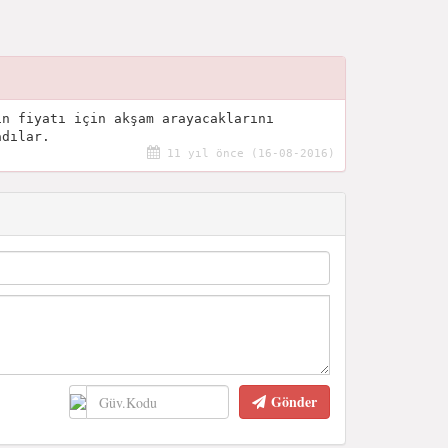
ın fiyatı için akşam arayacaklarını
adılar.
11 yıl önce (16-08-2016)
Gönder