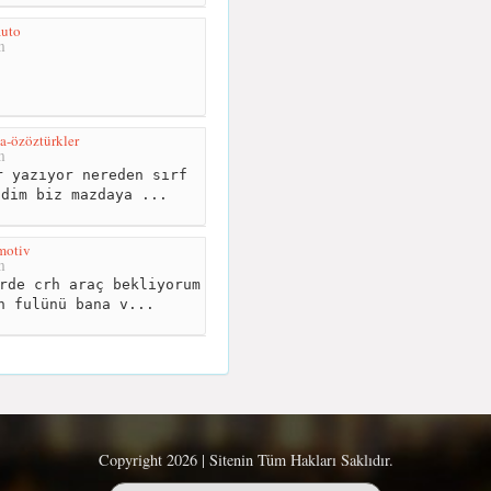
auto
m
a-özöztürkler
m
 yazıyor nereden sırf
ldim biz mazdaya ...
motiv
m
rde crh araç bekliyorum
n fulünü bana v...
Copyright 2026 | Sitenin Tüm Hakları Saklıdır.