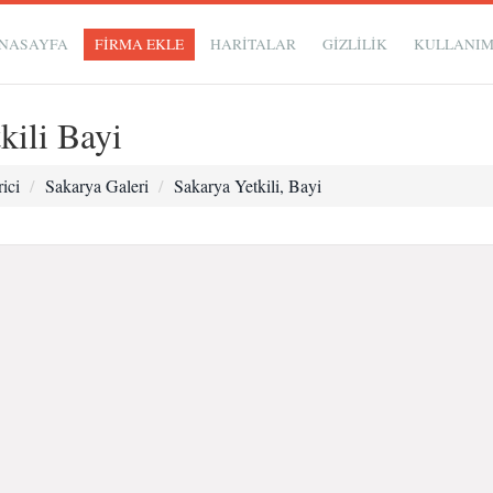
NASAYFA
FİRMA EKLE
HARİTALAR
GIZLILIK
KULLANI
ili Bayi
ici
Sakarya Galeri
Sakarya Yetkili, Bayi