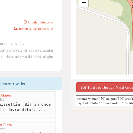
−
Bilgileri Güncelle
Resim & Açıklama Ekle
 organize sanayi
otiv sakarya 2. el, sakarya samtaş
öztürkler sakarya ikinci el, akgün
benzeri yerler
Yol Tarifi & Buraya Nasıl Gid
d Akgün
tre
issettim. Bir an önce
ibi davrandılar. ...
t Plaza
tre