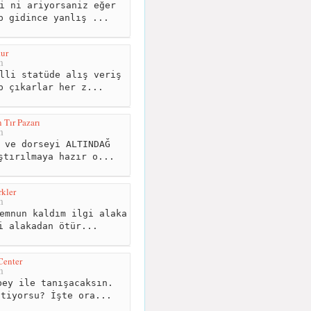
i ni ariyorsaniz eğer
p gidince yanlış ...
ur
m
lli statüde alış veriş
p çıkarlar her z...
Tır Pazarı
m
 ve dorseyi ALTINDAĞ
ştırılmaya hazır o...
kler
m
emnun kaldım ilgi alaka
i alakadan ötür...
Center
m
ey ile tanışacaksın.
stiyorsu? İşte ora...