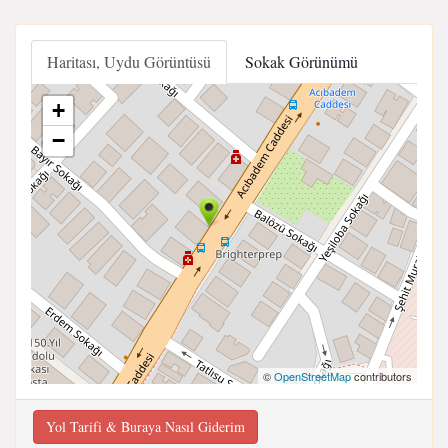
Haritası, Uydu Görüntüsü
Sokak Görünümü
+
−
©
OpenStreetMap
contributors
Yol Tarifi & Buraya Nasıl Giderim