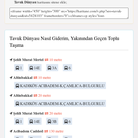
Tavuk Dünyası
haritasını sitene ekle;
Tavuk Dünyası Nasıl Giderim, Yakınından Geçen Toplu
Taşıma
Şehi̇t Murat Mertel
10 metre
1
14E
3A
6
Altinbakkal
10 metre
KADIKÖY-ACIBADEM-K.ÇAMLICA-BULGURLU
Altinbakkal
20 metre
KADIKÖY-ACIBADEM-K.ÇAMLICA-BULGURLU
Şehi̇t Murat Mertel
20 metre
1
14E
3B
6
Acibadem Caddesi̇
130 metre