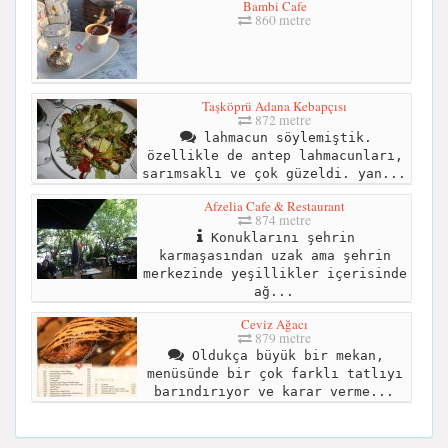
Bambi Cafe
860 metre
Taşköprü Adana Kebapçısı
872 metre
lahmacun söylemiştik.
özellikle de antep lahmacunları,
sarımsaklı ve çok güzeldi. yan...
Afzelia Cafe & Restaurant
874 metre
Konuklarını şehrin
karmaşasından uzak ama şehrin
merkezinde yeşillikler içerisinde
ağ...
Ceviz Ağacı
879 metre
Oldukça büyük bir mekan,
menüsünde bir çok farklı tatlıyı
barındırıyor ve karar verme...