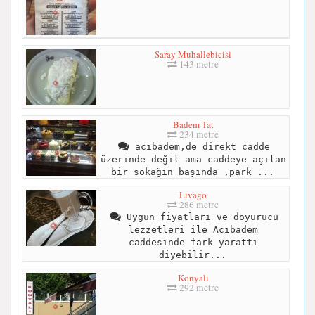
Saray Muhallebicisi
143 metre
Badem Tat
234 metre
acıbadem,de direkt cadde
üzerinde değil ama caddeye açılan
bir sokağın başında ,park ...
Livago
286 metre
Uygun fiyatları ve doyurucu
lezzetleri ile Acıbadem
caddesinde fark yarattı
diyebilir...
Konyalı
292 metre