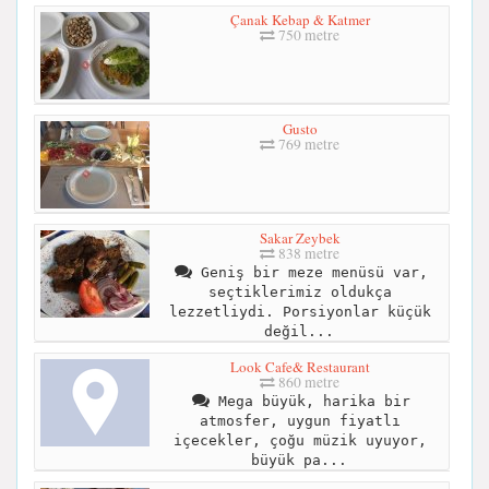
Çanak Kebap & Katmer
750 metre
Gusto
769 metre
Sakar Zeybek
838 metre
Geniş bir meze menüsü var,
seçtiklerimiz oldukça
lezzetliydi. Porsiyonlar küçük
değil...
Look Cafe& Restaurant
860 metre
Mega büyük, harika bir
atmosfer, uygun fiyatlı
içecekler, çoğu müzik uyuyor,
büyük pa...