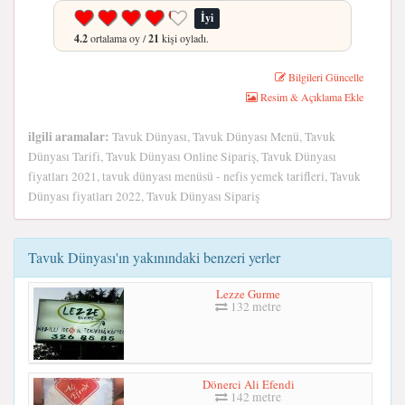
İyi
4.2
ortalama oy /
21
kişi oyladı.
Bilgileri Güncelle
Resim & Açıklama Ekle
ilgili aramalar:
Tavuk Dünyası, Tavuk Dünyası Menü, Tavuk
Dünyası Tarifi, Tavuk Dünyası Online Sipariş, Tavuk Dünyası
fiyatları 2021, tavuk dünyası menüsü - nefis yemek tarifleri, Tavuk
Dünyası fiyatları 2022, Tavuk Dünyası Sipariş
Tavuk Dünyası'ın yakınındaki benzeri yerler
Lezze Gurme
132 metre
Dönerci Ali Efendi
142 metre