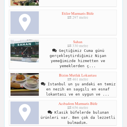
Etiler Marmaris Büfe
297 metre
Sahan
330 metre
Geçtiğimiz Cuma günü
gerçekleştirdiğimiz Nişan
yemeğimizde hizmetten ve
yemeklerden ç...
Bizim Mutfak Lokantası
461 metre
İstanbul un şu andaki en temiz
en nezih en saygılı en esnaf
lokantası ve en uygun ve ...
Acıbadem Marmaris Büfe
656 metre
Klasik büfelerde bulunan
ürünleri var. Ben çok da lezzetli
bulmadım.